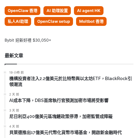
OpenClaw 香港
AI 助理設置
AI agent HK
私人AI助理
OpenClaw setup
Moltbot 香港
Bybit 迎新好禮 $30,050+
最新文章
19 小時 前
機構投資者注入2.2億美元於比特幣與以太坊ETF，BlackRock引
領潮流
2 天 前
AI成本下降，DBS首席執行官預測加密市場將受影響
3 天 前
尼日利亞400億美元區塊鏈政策停滯，加密監管成障礙
4 天 前
貝萊德推出17億美元代幣化貨幣市場基金，開啟新金融時代