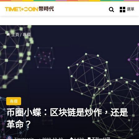
搜索
選單
主頁
/
專欄
專欄
币圈小蝶：区块链是炒作，还是
革命？