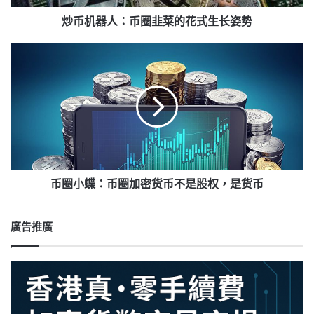
菜
的
炒币机器人：币圈韭菜的花式生长姿势
花
式
币
生
圈
长
小
姿
蝶：
势
币
圈
加
密
货
币
币圈小蝶：币圈加密货币不是股权，是货币
不
是
股
廣告推廣
权，
是
货
币