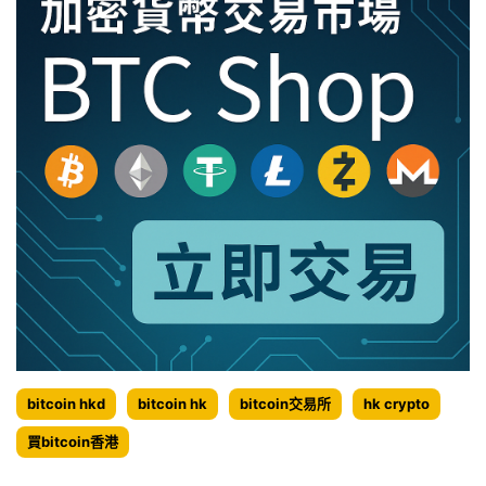
bitcoin hkd
bitcoin hk
bitcoin交易所
hk crypto
買bitcoin香港