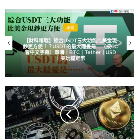
專欄
【財科暗戰】綜合USDT三大功能比美金現
鈔更方便！？USDT的最大隱憂是……（按CC
看中文字幕）章濤丨BTC丨Tether丨USD
丨美玩穩定幣
炒
币
机
器
人：
币
圈
韭