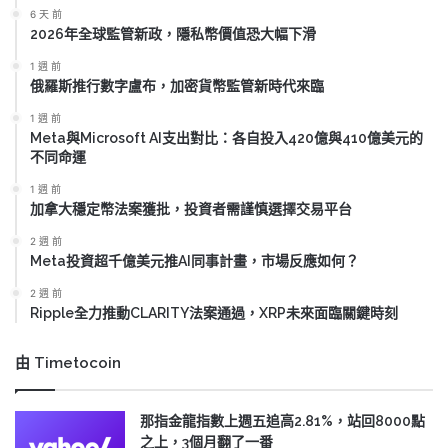
6 天 前
2026年全球監管新政，隱私幣價值恐大幅下滑
1 週 前
俄羅斯推行數字盧布，加密貨幣監管新時代來臨
1 週 前
Meta與Microsoft AI支出對比：各自投入420億與410億美元的
不同命運
1 週 前
加拿大穩定幣法案獲批，投資者需謹慎選擇交易平台
2 週 前
Meta投資超千億美元推AI同事計畫，市場反應如何？
2 週 前
Ripple全力推動CLARITY法案通過，XRP未來面臨關鍵時刻
由 Timetocoin
那指金龍指數上週五追高2.81%，站回8000點
之上，3個月翻了一番