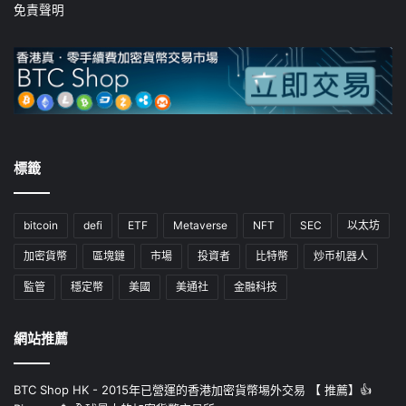
免責聲明
標籤
bitcoin
defi
ETF
Metaverse
NFT
SEC
以太坊
加密貨幣
區塊鏈
市場
投資者
比特幣
炒币机器人
監管
穩定幣
美國
美通社
金融科技
網站推薦
BTC Shop HK - 2015年已營運的香港加密貨幣埸外交易 【 推薦】👍