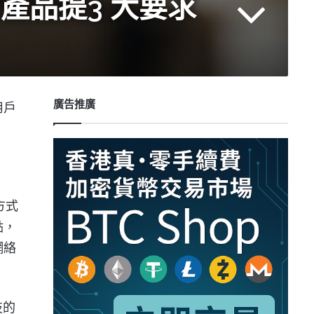
產品提3 大要求
廣告推廣
用戶
方式
點，
網絡
技的