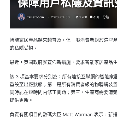
保障用戶私隱及資訊
Timetocoin
2020-01-30
1,268
不到一分鐘
智能家居產品越來越普及，但一般消費者對於這些
的私隱受損。
最近
，
英國政府就宣佈新措施，要求智能家居產品生
該 3 項基本要求分別為：所有連接互聯網的智能
重設至出廠狀態；第二是所有消費者級的物聯網裝
同時能在短時間内修正問題；第三，生產商需要清
提供更新。
負責有關項目的數碼大臣
Matt Warman
表示，新