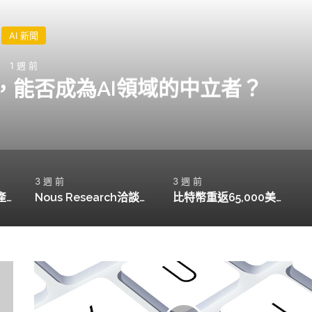
AI 新聞
1 週 前
利，能否成為AI領域的中立者？
3 週 前
3 週 前
Movement Labs破產申請，MOVE代幣暴跌94%引發市場擔憂
Nous Research洽談新融資，目標估值15億美元
比特幣重返65,000美元，機構動向引發市場關注
瑞
士
小
鎮