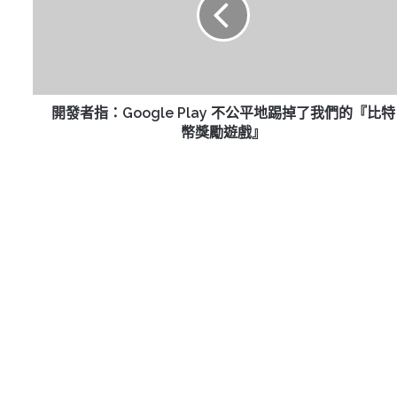
Google
Play
不
公
平
地
開發者指：Google Play 不公平地踢掉了我們的『比特
踢
幣獎勵遊戲』
掉
了
我
們
的
『比
特
幣
獎
勵
遊
戲』