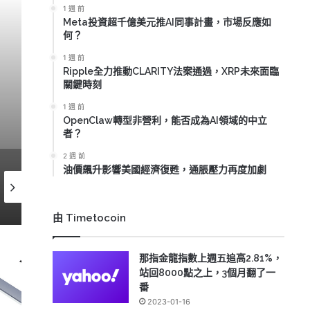
1 週 前
Meta投資超千億美元推AI同事計畫，市場反應如
何？
1 週 前
Movement Labs破產
Ripple全力推動CLARITY法案通過，XRP未來面臨
關鍵時刻
1 週 前
OpenClaw轉型非營利，能否成為AI領域的中立
者？
2 週 前
油價飆升影響美國經濟復甦，通脹壓力再度加劇
2026-07-07
2026-07-03
2026-07
特朗普推動加密政策，比特幣反彈至70,000美元能否持續？
比特幣ETF單日淨流入超過2億美元，結束十天資金流出趨勢
由 Timetocoin
那指金龍指數上週五追高2.81%，
站回8000點之上，3個月翻了一
番
2023-01-16