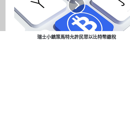
策
馬
特
允
許
民
瑞士小鎮策馬特允許民眾以比特幣繳稅
眾
以
比
特
幣
繳
稅