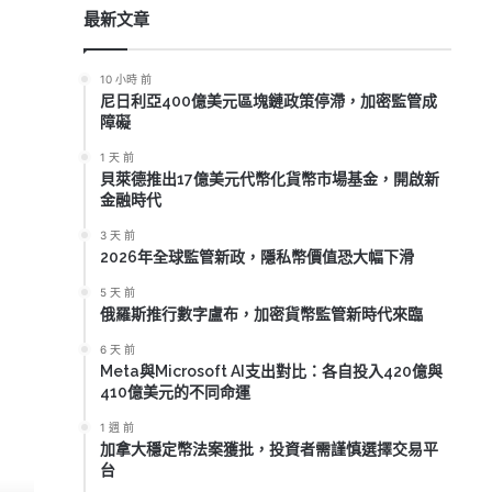
最新文章
10 小時 前
尼日利亞400億美元區塊鏈政策停滯，加密監管成
障礙
1 天 前
貝萊德推出17億美元代幣化貨幣市場基金，開啟新
金融時代
3 天 前
2026年全球監管新政，隱私幣價值恐大幅下滑
5 天 前
俄羅斯推行數字盧布，加密貨幣監管新時代來臨
6 天 前
Meta與Microsoft AI支出對比：各自投入420億與
410億美元的不同命運
1 週 前
加拿大穩定幣法案獲批，投資者需謹慎選擇交易平
台