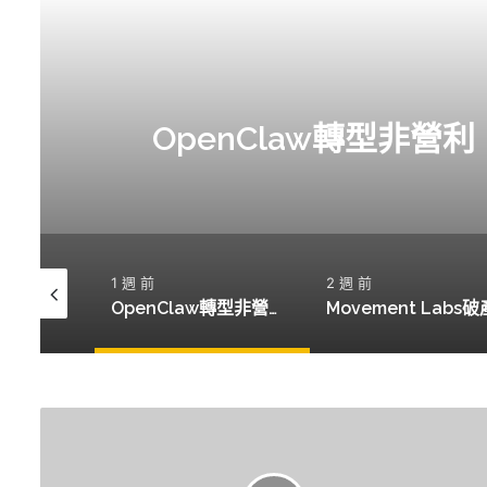
OpenClaw轉型非營
1 週 前
2 週 前
貝萊德推出17億美元代幣化貨幣市場基金，開啟新金融時代
OpenClaw轉型非營利，能否成為AI領域的中立者？
開
發
者
指：