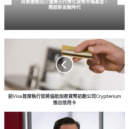
OpenClaw轉型非營利，能否成為AI領域的
中立者？
前
Visa
首
席
執
行
官
將
協
助
前Visa首席執行官將協助加密貨幣初創公司Crypterium
加
推出信用卡
密
貨
揭
幣
穿
初
Vanguard