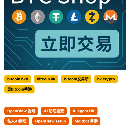
輯
bitcoin hkd
bitcoin hk
bitcoin交易所
hk crypto
買bitcoin香港
OpenClaw 香港
AI 助理設置
AI agent HK
私人AI助理
OpenClaw setup
Moltbot 香港