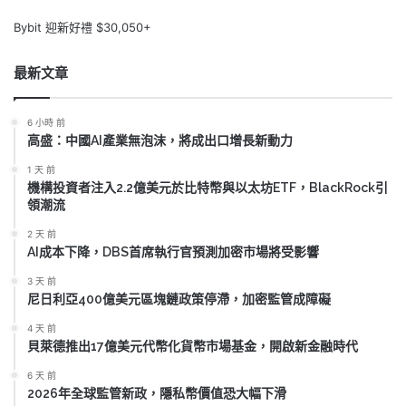
Bybit 迎新好禮 $30,050+
最新文章
6 小時 前
高盛：中國AI產業無泡沫，將成出口增長新動力
1 天 前
機構投資者注入2.2億美元於比特幣與以太坊ETF，BlackRock引
領潮流
2 天 前
AI成本下降，DBS首席執行官預測加密市場將受影響
3 天 前
尼日利亞400億美元區塊鏈政策停滯，加密監管成障礙
4 天 前
貝萊德推出17億美元代幣化貨幣市場基金，開啟新金融時代
6 天 前
2026年全球監管新政，隱私幣價值恐大幅下滑