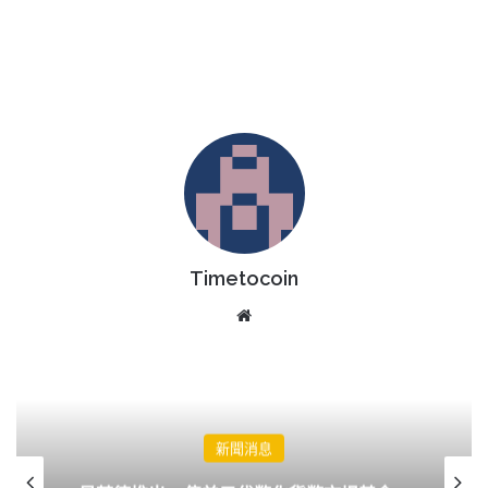
Timetocoin
Website
AI 新聞