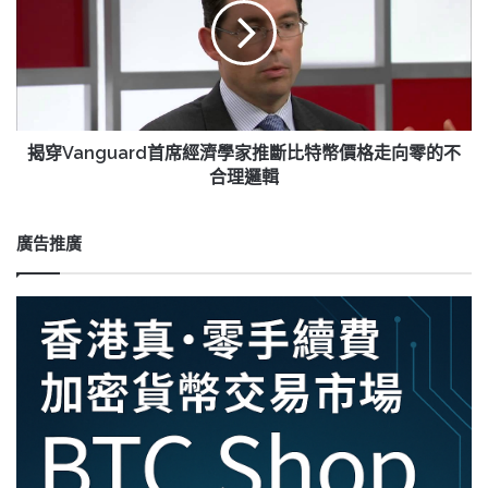
創
首
公
席
司
經
Crypterium
濟
推
學
出
家
信
推
揭穿Vanguard首席經濟學家推斷比特幣價格走向零的不
用
斷
合理邏輯
卡
比
特
幣
廣告推廣
價
格
走
向
零
的
不
合
理
邏