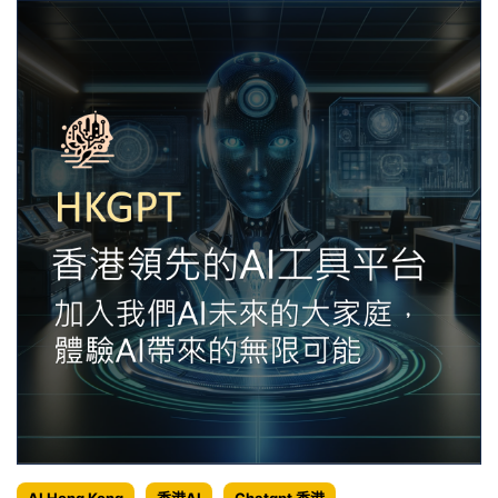
AI Hong Kong
香港AI
Chatgpt 香港