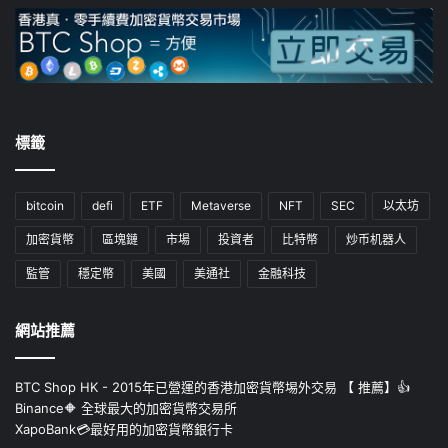
標籤
bitcoin
defi
ETF
Metaverse
NFT
SEC
以太坊
加密貨幣
區塊鏈
市場
投資者
比特幣
炒币机器人
監管
穩定幣
美國
美通社
金融科技
網站推薦
BTC Shop HK - 2015年已營運的香港加密貨幣埸外交易 【 推薦】👍
Binance🔶 全球最大的加密貨幣交易所
XapoBank💳最好用的加密貨幣銀行卡