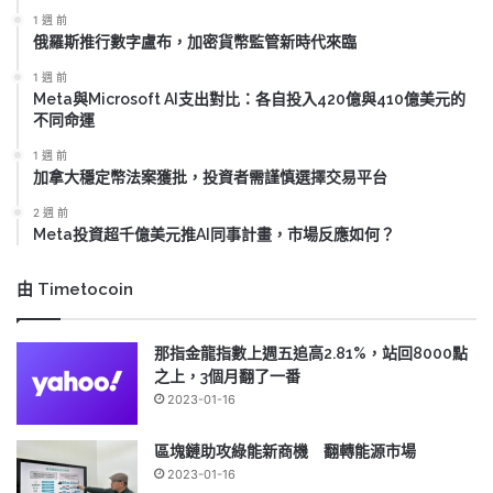
1 週 前
俄羅斯推行數字盧布，加密貨幣監管新時代來臨
1 週 前
Meta與Microsoft AI支出對比：各自投入420億與410億美元的
不同命運
1 週 前
加拿大穩定幣法案獲批，投資者需謹慎選擇交易平台
2 週 前
Meta投資超千億美元推AI同事計畫，市場反應如何？
由 Timetocoin
那指金龍指數上週五追高2.81%，站回8000點
之上，3個月翻了一番
2023-01-16
區塊鏈助攻綠能新商機 翻轉能源市場
2023-01-16