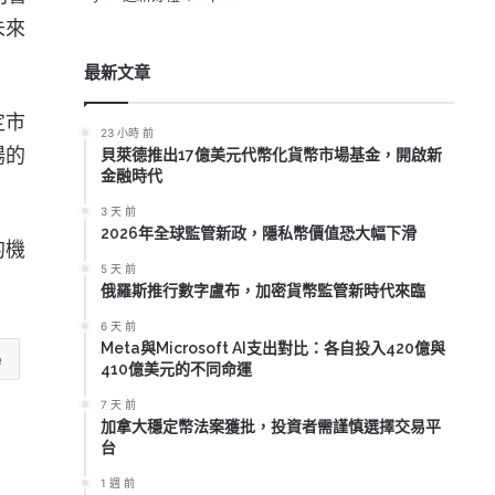
未來
最新文章
定市
23 小時 前
場的
貝萊德推出17億美元代幣化貨幣市場基金，開啟新
金融時代
3 天 前
2026年全球監管新政，隱私幣價值恐大幅下滑
的機
5 天 前
俄羅斯推行數字盧布，加密貨幣監管新時代來臨
6 天 前
Meta與Microsoft AI支出對比：各自投入420億與
e
410億美元的不同命運
7 天 前
加拿大穩定幣法案獲批，投資者需謹慎選擇交易平
台
1 週 前