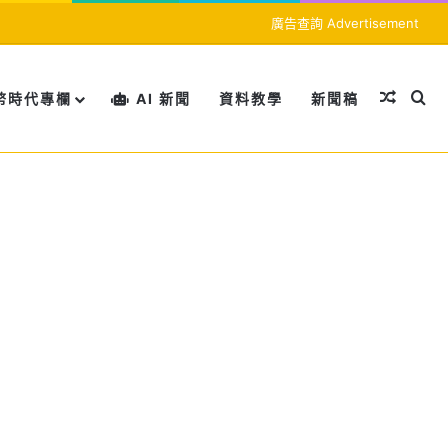
廣告查詢 Advertisement
隨機文
搜
幣時代專欄
AI 新聞
資料教學
新聞稿