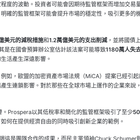
定程度的波動。投資者可能會因期待監管框架而增加交易
，明確的監管框架可能會提升市場的穩定性，吸引更多的
萬億美元的減稅措施
和
1.2萬億美元的支出削減
，並將國債
其是在國會預算辦公室估計該法案可能導致
1180萬人失
的生活產生深遠影響。
例如，歐盟的加密資產市場法規（MiCA）提案已經引起
場產生連鎖影響。對於那些在全球市場上運作的企業來說
。
鑒。Prospera以其低稅率和簡化的監管框架吸引了至少
5
了如何在提供經濟自由的同時吸引創新企業的範例。
調這是團隊合作的成果，而民主黨領袖Chuck Schumer