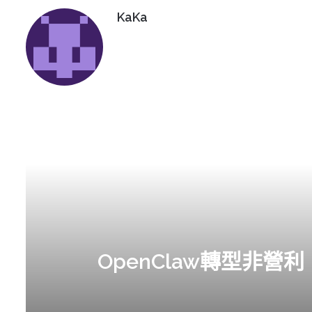
KaKa
OpenClaw轉型非營