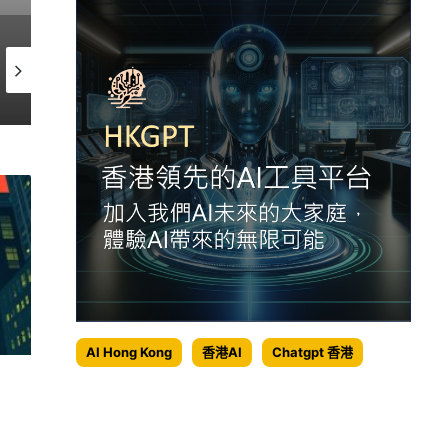
4 週 前
2026-07-03
2026-07
特朗普推動加密政策，比特幣反彈至70,000美元能否持續？
比特幣ETF單日淨流入超過2億美元，結束十天資金流出趨勢
AI Hong Kong
香港AI
Chatgpt 香港