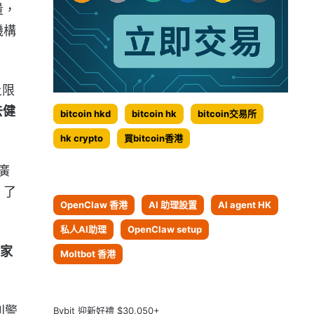
量，
機構
上限
去健
bitcoin hkd
bitcoin hk
bitcoin交易所
hk crypto
買bitcoin香港
廣
，了
OpenClaw 香港
AI 助理設置
AI agent HK
私人AI助理
OpenClaw setup
0家
Moltbot 香港
則警
Bybit 迎新好禮 $30,050+