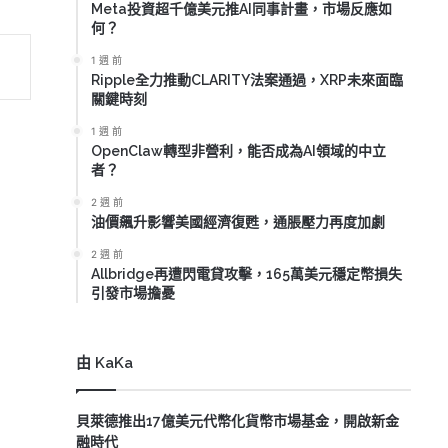
Meta投資超千億美元推AI同事計畫，市場反應如
何？
1 週 前
Ripple全力推動CLARITY法案通過，XRP未來面臨
關鍵時刻
1 週 前
OpenClaw轉型非營利，能否成為AI領域的中立
者？
2 週 前
油價飆升影響美國經濟復甦，通脹壓力再度加劇
2 週 前
Allbridge再遭閃電貸攻擊，165萬美元穩定幣損失
引發市場擔憂
由 KaKa
貝萊德推出17億美元代幣化貨幣市場基金，開啟新金
融時代