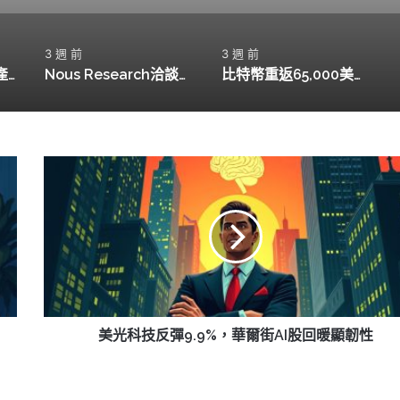
3 週 前
3 週 前
Movement Labs破產申請，MOVE代幣暴跌94%引發市場擔憂
Nous Research洽談新融資，目標估值15億美元
比特幣重返65,000美元，機構動向引發市場關注
美
光
科
技
反
彈
9.9%，
華
爾
街
美光科技反彈9.9%，華爾街AI股回暖顯韌性
AI
股
回