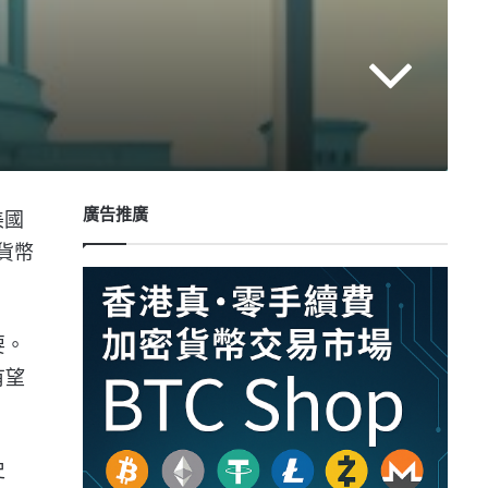
廣告推廣
美國
貨幣
要。
有望
史