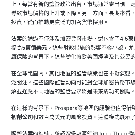
上，每當有新的監管政策出台，市場通常會出現一
導致市場價格的上升或下降。另一方面，長期來看
投資，從而推動更廣泛的加密貨幣採用。
法案的通過不僅涉及加密貨幣市場，還包含了
4.5
提高
5萬億美元
。這些財政措施的影響不容小覷，尤
康保險
的背景下。這些變化將對美國經濟及其公民
在全球範圍內，其他地區的監管政策也在不斷演變。
泛關注。這些國際監管動向可能對全球加密貨幣市
解並適應不同地區的監管要求將是未來成功的關鍵
在這樣的背景下，Prospera等地區的經驗也值得借
初創公司
和數百萬美元的風險投資。這種模式展示
隨著法案的推進，參議院多數黨領袖John Thune強