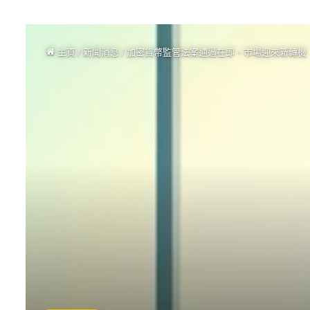
主頁
/
新聞消息
/
加密貨幣監管法案通過在即，市場迎來新轉機