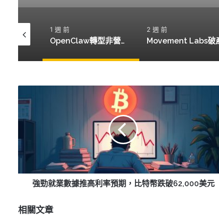
1 週 前
2 週 前
貝萊德推出17億美元代幣化貨幣市場基金，開啟新金融時代
OpenClaw轉型非營利，能否成為AI領域的中立者？
強
勁
就
業
數
據
推
高
利
率
強勁就業數據推高利率預期，比特幣跌破62,000美元
預
期，
相關文章
比