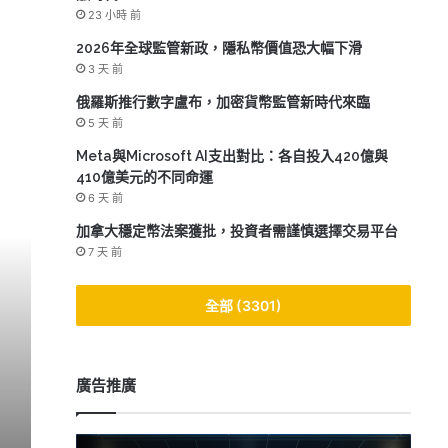
23 小時 前
2026年全球監管新政，隱私幣價值恐大幅下滑
3 天 前
俄羅斯推行數字盧布，加密貨幣監管新時代來臨
5 天 前
Meta與Microsoft AI支出對比：各自投入420億與
410億美元的不同命運
6 天 前
加拿大穩定幣法案獲批，投資者需謹慎選擇交易平台
7 天 前
全部 (3301)
Movement Labs破產
廣告推廣