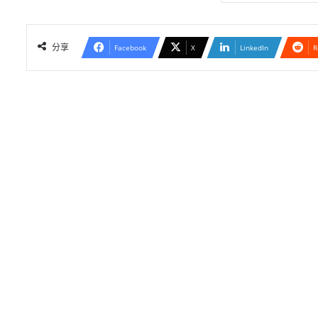
分享
Facebook
X
LinkedIn
R