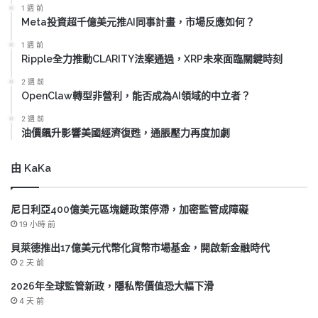
1 週 前
Meta投資超千億美元推AI同事計畫，市場反應如何？
1 週 前
Ripple全力推動CLARITY法案通過，XRP未來面臨關鍵時刻
2 週 前
OpenClaw轉型非營利，能否成為AI領域的中立者？
2 週 前
油價飆升影響美國經濟復甦，通脹壓力再度加劇
由 KaKa
尼日利亞400億美元區塊鏈政策停滯，加密監管成障礙
19 小時 前
貝萊德推出17億美元代幣化貨幣市場基金，開啟新金融時代
2 天 前
2026年全球監管新政，隱私幣價值恐大幅下滑
4 天 前