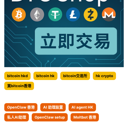
bitcoin hkd
bitcoin hk
bitcoin交易所
hk crypto
買bitcoin香港
OpenClaw 香港
AI 助理設置
AI agent HK
私人AI助理
OpenClaw setup
Moltbot 香港