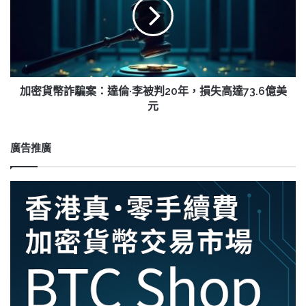
福
幣
利，
詐
收
騙
入
案：
達
達
2159
倫
億
·
加密貨幣詐騙案：達倫·李被判20年，損失高達73.6億美
美
李
元
元
被
判
20
廣告推廣
年，
損
失
高
達
73.6
億
美
元