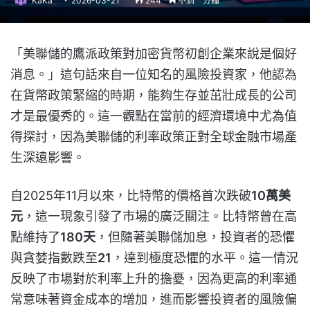
KaKa
2026-03-21
244
不到一分鐘
「美聯儲的鷹派政策對加密貨幣初創企業來說是個好
消息。」這句話來自一位知名的風險投資家，他認為
在貨幣政策緊縮的時期，能夠生存並茁壯成長的公司
才是最優秀的。這一觀點在當前的經濟環境中尤為值
得探討，因為美聯儲的利率政策正對全球金融市場產
生深遠影響。
自2025年11月以來，比特幣的價格首次跌破
10萬美
元
，這一現象引發了市場的廣泛關注。比特幣曾在高
點維持了
180天
，但隨著美聯儲加息，投資者的恐懼
與貪婪指數跌至
21
，達到極度恐懼的水平。這一情況
反映了市場對於利率上升的擔憂，因為更高的利率通
常意味著資金成本的增加，進而影響投資者的風險偏