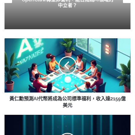
中立者？
黃
仁
勳
預
測
AI
代
幣
將
成
黃仁勳預測AI代幣將成為公司標準福利，收入達2159億
為
美元
公
司
加
標
密
準
貨