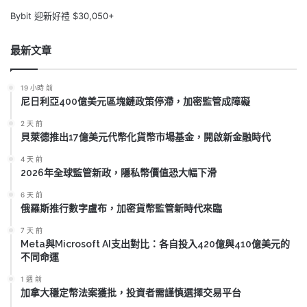
Bybit 迎新好禮 $30,050+
最新文章
19 小時 前
尼日利亞400億美元區塊鏈政策停滯，加密監管成障礙
2 天 前
貝萊德推出17億美元代幣化貨幣市場基金，開啟新金融時代
4 天 前
2026年全球監管新政，隱私幣價值恐大幅下滑
6 天 前
俄羅斯推行數字盧布，加密貨幣監管新時代來臨
7 天 前
Meta與Microsoft AI支出對比：各自投入420億與410億美元的
不同命運
1 週 前
加拿大穩定幣法案獲批，投資者需謹慎選擇交易平台