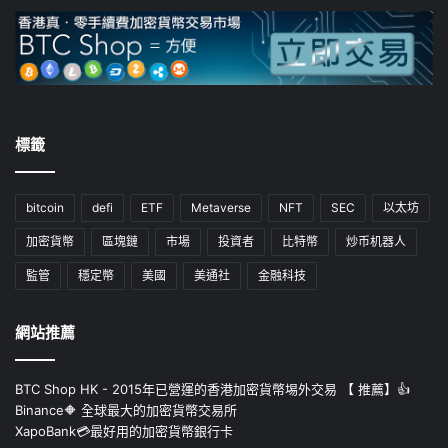
標籤
bitcoin
defi
ETF
Metaverse
NFT
SEC
以太坊
加密貨幣
區塊鏈
市場
投資者
比特幣
炒币机器人
監管
穩定幣
美國
美通社
金融科技
網站推薦
BTC Shop HK - 2015年已營運的香港加密貨幣埸外交易 【 推薦】👍
Binance🔶 全球最大的加密貨幣交易所
XapoBank💳最好用的加密貨幣銀行卡