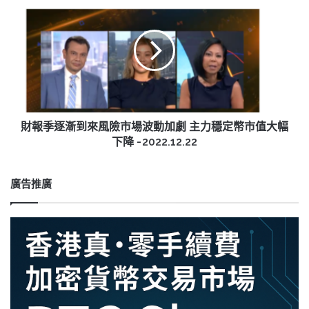
年
報
上
季
半
逐
年
漸
推
到
出
來
可
風
交
險
易
市
財報季逐漸到來風險市場波動加劇 主力穩定幣市值大幅
和
場
下降 - 2022.12.22
展
波
示
動
NFT
加
廣告推廣
的
劇
智
主
能
力
電
穩
視
定
|
幣
Anue
市
鉅
值