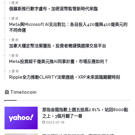
1 週 前
俄羅斯推行數字盧布，加密貨幣監管新時代來臨
1 週 前
Meta與Microsoft AI支出對比：各自投入420億與410億美元的
不同命運
1 週 前
加拿大穩定幣法案獲批，投資者需謹慎選擇交易平台
1 週 前
Meta投資超千億美元推AI同事計畫，市場反應如何？
2 週 前
Ripple全力推動CLARITY法案通過，XRP未來面臨關鍵時刻
由 Timetocoin
那指金龍指數上週五追高2.81%，站回8000點
之上，3個月翻了一番
2023-01-16