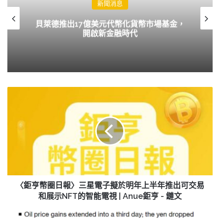
新聞消息
貝萊德推出17億美元代幣化貨幣市場基金，
開啟新金融時代
〈鉅
亨
幣
圈
日
報〉
三
星
電
子
〈鉅亨幣圈日報〉三星電子擬於明年上半年推出可交易
擬
和展示NFT的智能電視 | Anue鉅亨 - 鏈文
於
明
財