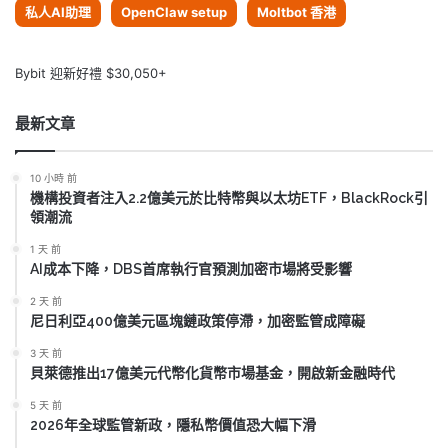
私人AI助理
OpenClaw setup
Moltbot 香港
Bybit 迎新好禮 $30,050+
最新文章
10 小時 前
機構投資者注入2.2億美元於比特幣與以太坊ETF，BlackRock引
領潮流
1 天 前
AI成本下降，DBS首席執行官預測加密市場將受影響
2 天 前
尼日利亞400億美元區塊鏈政策停滯，加密監管成障礙
3 天 前
貝萊德推出17億美元代幣化貨幣市場基金，開啟新金融時代
5 天 前
2026年全球監管新政，隱私幣價值恐大幅下滑