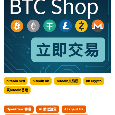
亨
大
-
幅
鏈
下
文
降
-
2022.12.22
bitcoin hkd
bitcoin hk
bitcoin交易所
hk crypto
買bitcoin香港
OpenClaw 香港
AI 助理設置
AI agent HK