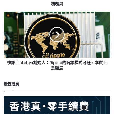
將
塊鏈周
於
3
快
月
訊
4
|
日
Intellyx
出
創
席
始
香
人：
港
Ripple
區
的
塊
商
快訊 | Intellyx創始人：Ripple的商業模式可疑，本質上
鏈
業
是騙局
周
模
式
可
廣告推廣
疑，
本
質
上
是