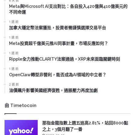
6 天 前
Meta與Microsoft AI支出對比：各自投入420億與410億美元的
不同命運
1 週 前
加拿大穩定幣法案獲批，投資者需謹慎選擇交易平台
1 週 前
Meta投資超千億美元推AI同事計畫，市場反應如何？
1 週 前
Ripple全力推動CLARITY法案通過，XRP未來面臨關鍵時刻
1 週 前
OpenClaw轉型非營利，能否成為AI領域的中立者？
2 週 前
油價飆升影響美國經濟復甦，通脹壓力再度加劇
由 Timetocoin
那指金龍指數上週五追高2.81%，站回8000點
之上，3個月翻了一番