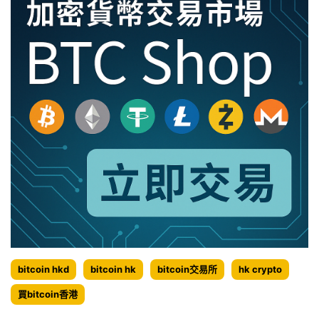
騙
局
bitcoin hkd
bitcoin hk
bitcoin交易所
hk crypto
買bitcoin香港