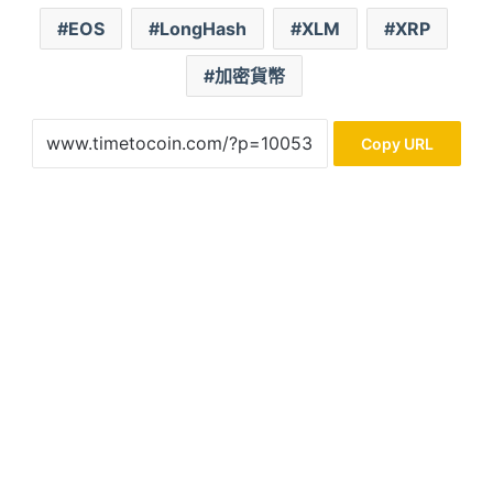
EOS
LongHash
XLM
XRP
加密貨幣
Copy URL