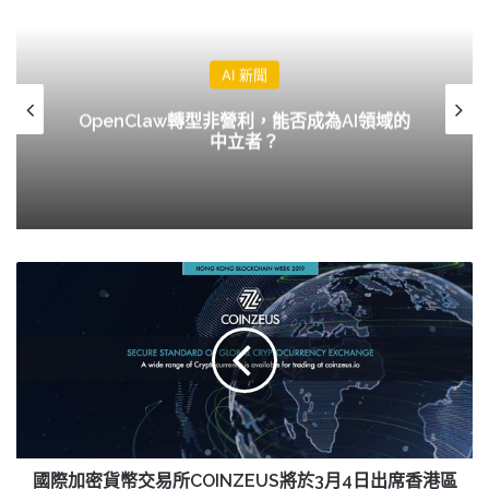
AI 新聞
OpenClaw轉型非營利，能否成為AI領域的
中立者？
國
際
加
密
貨
幣
交
易
所
COINZEUS
國際加密貨幣交易所COINZEUS將於3月4日出席香港區