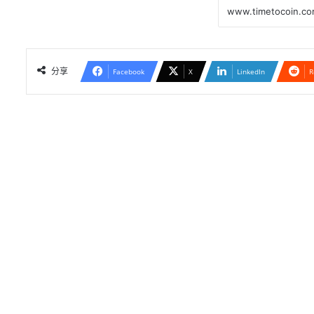
分享
Facebook
X
LinkedIn
R