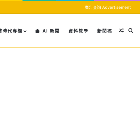
廣告查詢 Advertisement
隨機文
搜
幣時代專欄
AI 新聞
資料教學
新聞稿