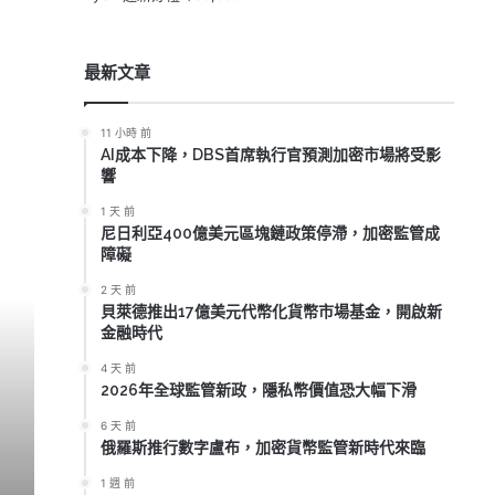
最新文章
11 小時 前
AI成本下降，DBS首席執行官預測加密市場將受影
響
1 天 前
尼日利亞400億美元區塊鏈政策停滯，加密監管成
障礙
2 天 前
貝萊德推出17億美元代幣化貨幣市場基金，開啟新
金融時代
4 天 前
2026年全球監管新政，隱私幣價值恐大幅下滑
Movement Labs破產
6 天 前
俄羅斯推行數字盧布，加密貨幣監管新時代來臨
1 週 前