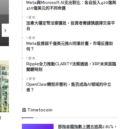
Meta與Microsoft AI支出對比：各自投入420億與
410億美元的不同命運
1 週 前
加拿大穩定幣法案獲批，投資者需謹慎選擇交易平
2026-07-07
2026-07-03
2026-07
台
特朗普推動加密政策，比特幣反彈至70,000美元能否持續？
比特幣ETF單日淨流入超過2億美元，結束十天資金流出趨勢
1 週 前
Meta投資超千億美元推AI同事計畫，市場反應如
何？
1 週 前
Ripple全力推動CLARITY法案通過，XRP未來面臨
關鍵時刻
2 週 前
OpenClaw轉型非營利，能否成為AI領域的中立
者？
由 Timetocoin
摔
那指金龍指數上週五追高2.81%，