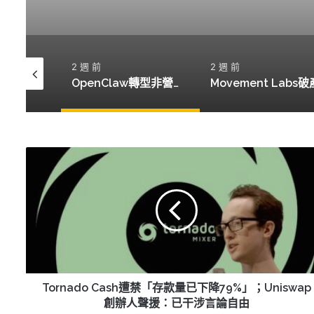
2 週 前
2 週 前
貝萊德推出17億美元代幣化貨幣市場基金，開啟新金融時代
OpenClaw轉型非營利，能否成為AI領域的中立者？
Tornado
Cash
遭
禁
「存
款
量
已
下
降
Tornado Cash遭禁「存款量已下降79%」；Uniswap
79%」；
創辦人聲援：已干涉言論自由