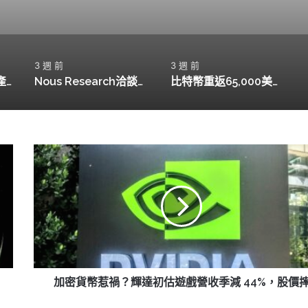
3 週 前
3 週 前
Movement Labs破產申請，MOVE代幣暴跌94%引發市場擔憂
Nous Research洽談新融資，目標估值15億美元
比特幣重返65,000美元，機構動向引發市場關注
加
密
貨
幣
惹
禍？
輝
達
初
估
加密貨幣惹禍？輝達初估遊戲營收季減 44%，股價
遊