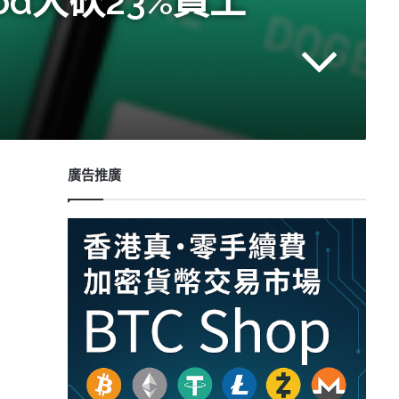
d大砍23%員工
廣告推廣