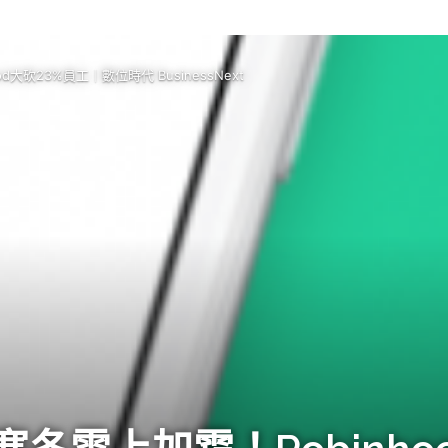
砍23%員工｜數位時代 BusinessNext