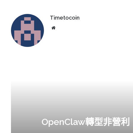
Timetocoin
Website
OpenClaw轉型非營