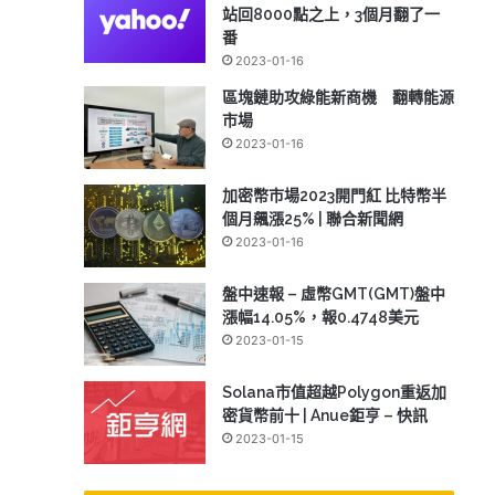
站回8000點之上，3個月翻了一
番
2023-01-16
區塊鏈助攻綠能新商機 翻轉能源
市場
2023-01-16
加密幣市場2023開門紅 比特幣半
個月飆漲25% | 聯合新聞網
2023-01-16
盤中速報 – 虛幣GMT(GMT)盤中
漲幅14.05%，報0.4748美元
2023-01-15
Solana市值超越Polygon重返加
密貨幣前十 | Anue鉅亨 – 快訊
2023-01-15