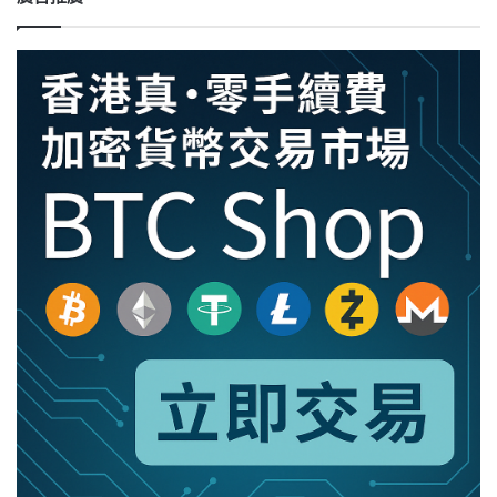
訊
崩
盤！
代
幣、
地
板
價
暴
跌
70%
|
聯
合
新
聞
網