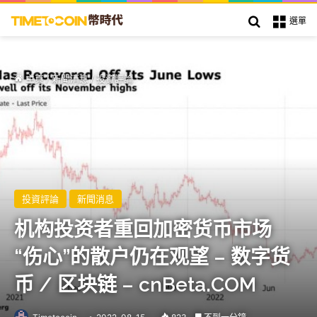
搜索
選單
主頁
/
新聞消息
/
投資評論
投資評論
新聞消息
机构投资者重回加密货币市场
“伤心”的散户仍在观望 – 数字货
币 / 区块链 – cnBeta.COM