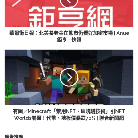
報：
北
美
養
老
金
華爾街日報：北美養老金在熊市仍看好加密市場 | Anue
在
鉅亨 - 快訊
熊
市
有
仍
圖
看
／
好
Minecraft「禁
加
用
密
NFT、
市
區
場
塊
|
鏈
Anue
技
有圖／Minecraft「禁用NFT、區塊鏈技術」引NFT
鉅
術」
Worlds崩盤！代幣、地板價暴跌70% | 聯合新聞網
亨
引
-
NFT
快
Worlds
廣告推廣