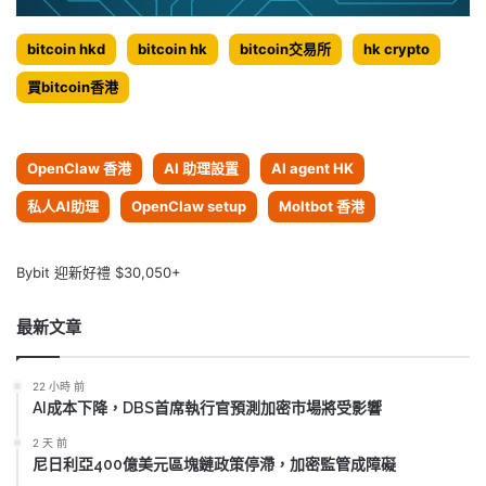
bitcoin hkd
bitcoin hk
bitcoin交易所
hk crypto
買bitcoin香港
OpenClaw 香港
AI 助理設置
AI agent HK
私人AI助理
OpenClaw setup
Moltbot 香港
Bybit 迎新好禮 $30,050+
最新文章
22 小時 前
AI成本下降，DBS首席執行官預測加密市場將受影響
2 天 前
尼日利亞400億美元區塊鏈政策停滯，加密監管成障礙