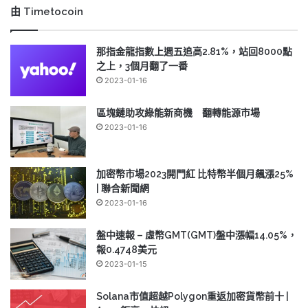
由 Timetocoin
那指金龍指數上週五追高2.81%，站回8000點
之上，3個月翻了一番
2023-01-16
區塊鏈助攻綠能新商機 翻轉能源市場
2023-01-16
加密幣市場2023開門紅 比特幣半個月飆漲25%
| 聯合新聞網
2023-01-16
盤中速報 – 虛幣GMT(GMT)盤中漲幅14.05%，
報0.4748美元
2023-01-15
Solana市值超越Polygon重返加密貨幣前十 |