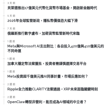
3 天 前
貝萊德推出17億美元代幣化貨幣市場基金，開啟新金融時代
5 天 前
2026年全球監管新政，隱私幣價值恐大幅下滑
7 天 前
俄羅斯推行數字盧布，加密貨幣監管新時代來臨
1 週 前
Meta與Microsoft AI支出對比：各自投入420億與410億美元的
不同命運
1 週 前
加拿大穩定幣法案獲批，投資者需謹慎選擇交易平台
1 週 前
Meta投資超千億美元推AI同事計畫，市場反應如何？
2 週 前
Ripple全力推動CLARITY法案通過，XRP未來面臨關鍵時刻
2 週 前
OpenClaw轉型非營利，能否成為AI領域的中立者？