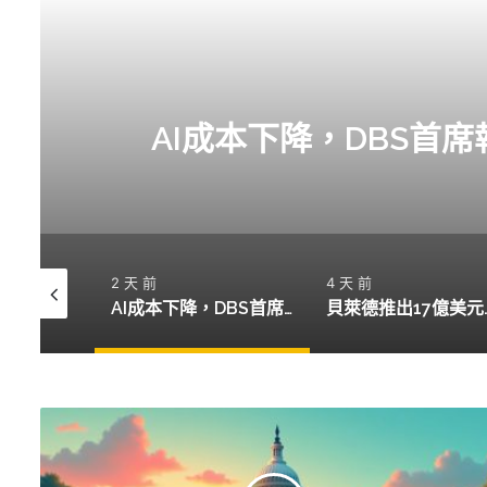
AI成本下降，DBS首
2 天 前
4 天 前
機構投資者注入2.2億美元於比特幣與以太坊ETF，BlackRock引領潮流
AI成本下降，DBS首席執行官預測加密市場將受影響
貝萊德推出17億美元
美
國
推
動