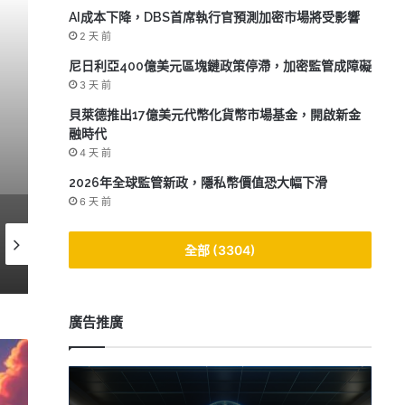
AI成本下降，DBS首席執行官預測加密市場將受影響
2 天 前
尼日利亞400億美元區塊鏈政策停滯，加密監管成障礙
3 天 前
貝萊德推出17億美元代幣
貝萊德推出17億美元代幣化貨幣市場基金，開啟新金
融時代
4 天 前
2026年全球監管新政，隱私幣價值恐大幅下滑
6 天 前
2 週 前
3 週 前
3 週 前
全部 (3304)
OpenClaw轉型非營利，能否成為AI領域的中立者？
Movement Labs破產申請，MOVE代幣暴跌94%引發市場擔憂
廣告推廣