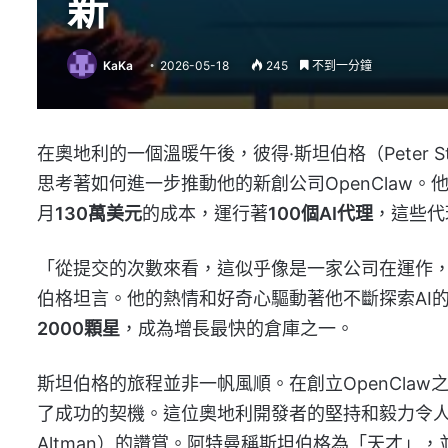
新
KaKa
2026-05-18
245
不到一分鐘
在奧地利的一個溫暖午後，彼得·斯坦伯格（Peter S
思考著如何進一步推動他的新創公司OpenClaw
月
130萬美元
的成本，運行著
100個AI代理
，這些代
「從提交的次數來看，這似乎像是一家公司在運作
伯格坦言。他的熱情和好奇心驅動著他不斷探索AI的潛力
2000顆星
，成為增長最快的倉庫之一。
斯坦伯格的旅程並非一帆風順。在創立OpenClaw
了成功的契機。這位奧地利開發者的堅持和毅力令人敬佩
Altman）的讚賞。阿特曼稱斯坦伯格為「天才」