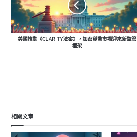
《CLARITY
法
案》，
加
密
貨
美國推動《CLARITY法案》，加密貨幣市場迎來新監管
幣
框架
市
場
迎
來
新
監
管
框
架
相關文章