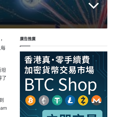
廣告推廣
，
以每
斯坦
得了
到
am