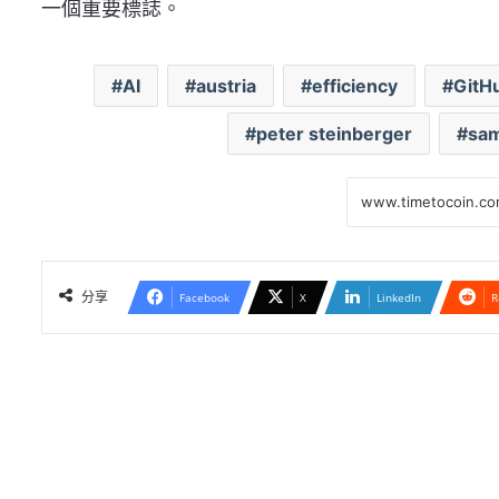
一個重要標誌。
AI
austria
efficiency
GitH
peter steinberger
sam
分享
Facebook
X
LinkedIn
R