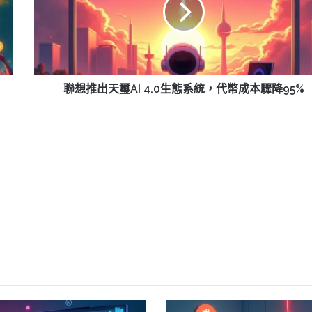
天
璽
AI
4.0
生
態
聯想推出天璽AI 4.0生態系統，代幣成本驟降95%
系
統，
代
幣
成
本
驟
降
95%