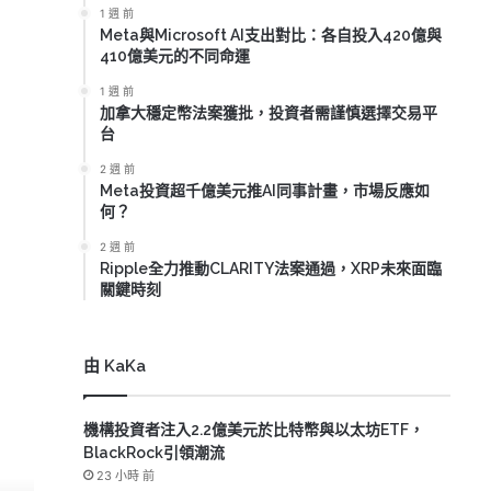
1 週 前
Meta與Microsoft AI支出對比：各自投入420億與
410億美元的不同命運
1 週 前
加拿大穩定幣法案獲批，投資者需謹慎選擇交易平
台
2 週 前
Meta投資超千億美元推AI同事計畫，市場反應如
何？
2 週 前
Ripple全力推動CLARITY法案通過，XRP未來面臨
關鍵時刻
由 KaKa
機構投資者注入2.2億美元於比特幣與以太坊ETF，
BlackRock引領潮流
23 小時 前