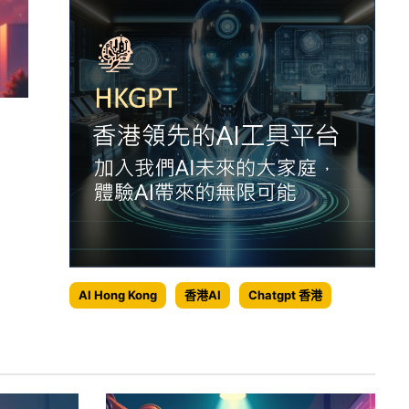
AI Hong Kong
香港AI
Chatgpt 香港