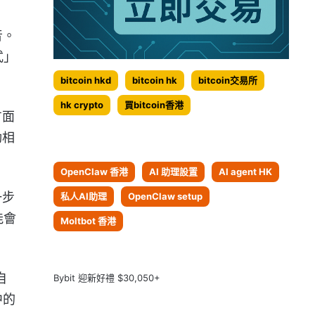
音。
式」
bitcoin hkd
bitcoin hk
bitcoin交易所
hk crypto
買bitcoin香港
方面
動相
OpenClaw 香港
AI 助理設置
AI agent HK
一步
私人AI助理
OpenClaw setup
能會
Moltbot 香港
自
Bybit 迎新好禮 $30,050+
中的