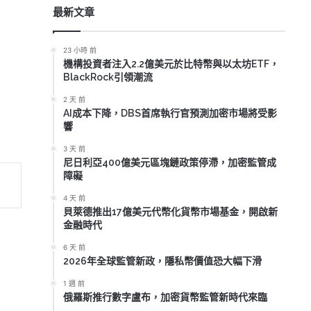
最新文章
23 小時 前
機構投資者注入2.2億美元於比特幣與以太坊ETF，
BlackRock引領潮流
2 天 前
AI成本下降，DBS首席執行官預測加密市場將受影
響
3 天 前
尼日利亞400億美元區塊鏈政策停滯，加密監管成
障礙
4 天 前
貝萊德推出17億美元代幣化貨幣市場基金，開啟新
金融時代
6 天 前
2026年全球監管新政，隱私幣價值恐大幅下滑
1 週 前
俄羅斯推行數字盧布，加密貨幣監管新時代來臨