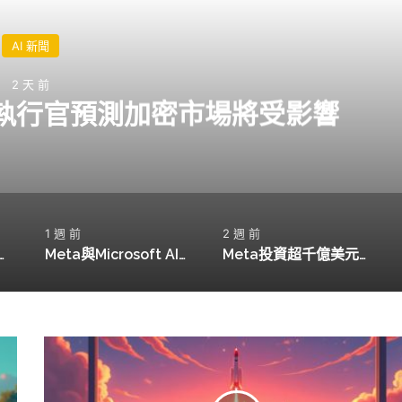
AI 新聞
2 天 前
席執行官預測加密市場將受影響
1 週 前
2 週 前
代幣化貨幣市場基金，開啟新金融時代
Meta與Microsoft AI支出對比：各自投入420億與410億美元的不同命運
Meta投資超千億美元推AI同事計畫，市場反應如何？
聯
想
推
出