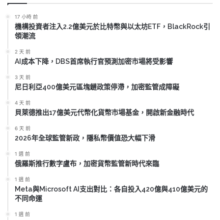
17 小時 前
機構投資者注入2.2億美元於比特幣與以太坊ETF，BlackRock引
領潮流
2 天 前
AI成本下降，DBS首席執行官預測加密市場將受影響
3 天 前
尼日利亞400億美元區塊鏈政策停滯，加密監管成障礙
4 天 前
貝萊德推出17億美元代幣化貨幣市場基金，開啟新金融時代
6 天 前
2026年全球監管新政，隱私幣價值恐大幅下滑
1 週 前
俄羅斯推行數字盧布，加密貨幣監管新時代來臨
1 週 前
Meta與Microsoft AI支出對比：各自投入420億與410億美元的
不同命運
1 週 前