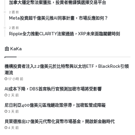
加拿大穩定幣法案獲批，投資者需謹慎選擇交易平台
2 週 前
Meta投資超千億美元推AI同事計畫，市場反應如何？
2 週 前
Ripple全力推動CLARITY法案通過，XRP未來面臨關鍵時刻
由 KaKa
機構投資者注入2.2億美元於比特幣與以太坊ETF，BlackRock引領
潮流
17 小時 前
AI成本下降，DBS首席執行官預測加密市場將受影響
2 天 前
尼日利亞400億美元區塊鏈政策停滯，加密監管成障礙
3 天 前
貝萊德推出17億美元代幣化貨幣市場基金，開啟新金融時代
4 天 前