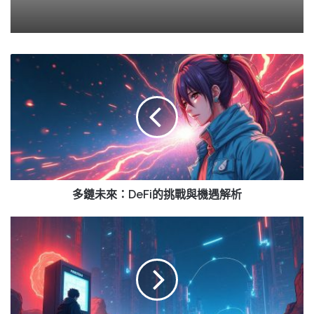
多
鏈
未
來：
DeFi
的
挑
戰
與
機
多鏈未來：DeFi的挑戰與機遇解析
遇
解
德
析
州
警
方
拆
加
密