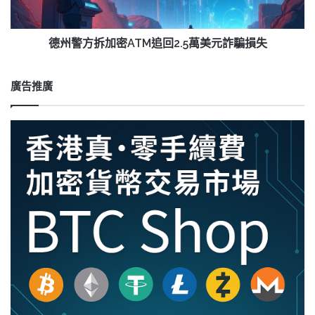
ATM
追
回
德州警方拆加密ATM追回2.5萬美元詐騙損失
2.5
萬
美
廣告推廣
元
詐
騙
損
失