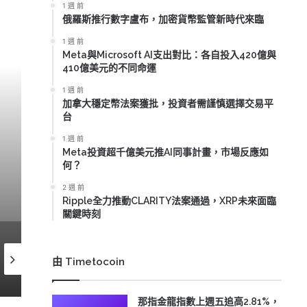
1 週 前
俄羅斯推行數字盧布，加密貨幣監管新時代來臨
1 週 前
Meta與Microsoft AI支出對比：各自投入420億與
410億美元的不同命運
1 週 前
加拿大穩定幣法案獲批，投資者需謹慎選擇交易平
台
1 週 前
Meta投資超千億美元推AI同事計畫，市場反應如
OpenClaw轉型非營
何？
2 週 前
Ripple全力推動CLARITY法案通過，XRP未來面臨
關鍵時刻
3 週 前
2026-07-07
2026-07
由 Timetocoin
比特幣重返65,000美元，機構動向引發市場關注
特朗普推動加密政策，比特幣反彈至70,000美元能否持續？
那指金龍指數上週五追高2.81%，