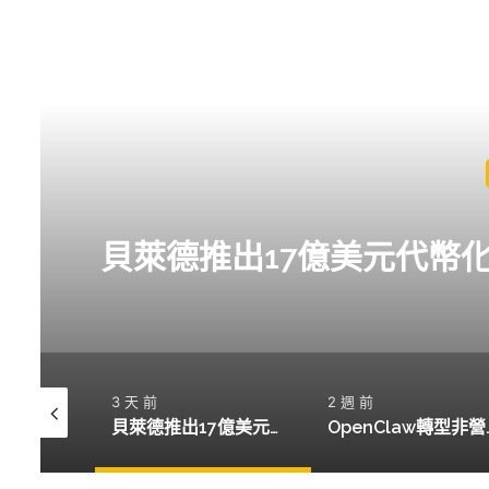
貝萊德推出17億美元代幣
3 天 前
2 週 前
機構投資者注入2.2億美元於比特幣與以太坊ETF，BlackRock引領潮流
貝萊德推出17億美元代幣化貨幣市場基金，開啟新金融時代
OpenClaw轉型