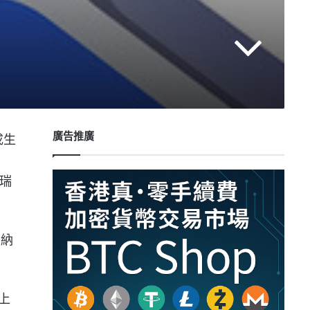
廣告推廣
成生
而瑞
，納
上