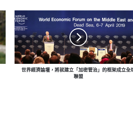
世
界
經
濟
論
壇，
將
就
建
立
世界經濟論壇，將就建立「加密管治」的框架成立全
「加
聯盟
密
管
治」
的
框
架
成
立
全