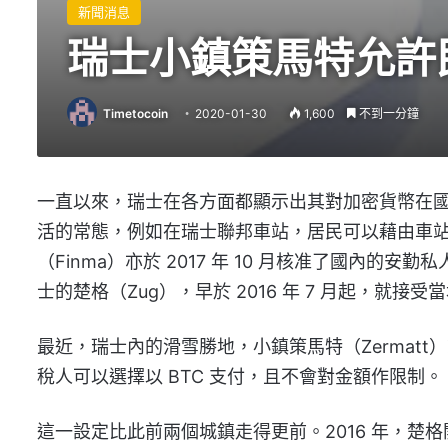
新聞消息
瑞士小鎮策馬特允許
Timetocoin
2020-01-30
1,600
不到一分鐘
一直以來，瑞士在各方面都顯示出其對加密貨幣在
活的常態，例如在瑞士聯邦車站，居民可以藉由車
（Finma）亦於 2017 年 10 月核准了國內的安勤私
士的楚格（Zug），早於 2016 年 7 月起，就接
最近，瑞士內的滑雪勝地，小鎮策馬特（Zermatt
稅人可以選擇以 BTC 支付，且不會對金額作限制。
這一設定比此前兩個城鎮走得更前。2016 年，