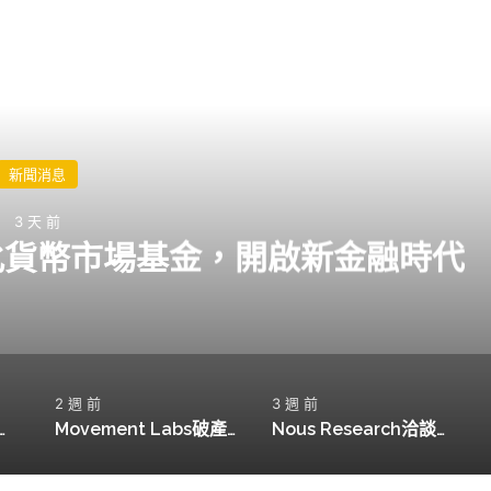
閱讀下一篇
新聞消息
3 天 前
化貨幣市場基金，開啟新金融時代
2 週 前
3 週 前
非營利，能否成為AI領域的中立者？
Movement Labs破產申請，MOVE代幣暴跌94%引發市場擔憂
Nous Research洽談新融資，目標估值15億美元