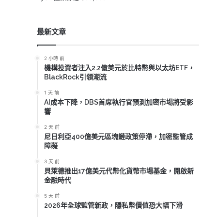
最新文章
2 小時 前
機構投資者注入2.2億美元於比特幣與以太坊ETF，
BlackRock引領潮流
1 天 前
AI成本下降，DBS首席執行官預測加密市場將受影
響
2 天 前
尼日利亞400億美元區塊鏈政策停滯，加密監管成
障礙
3 天 前
貝萊德推出17億美元代幣化貨幣市場基金，開啟新
金融時代
5 天 前
2026年全球監管新政，隱私幣價值恐大幅下滑