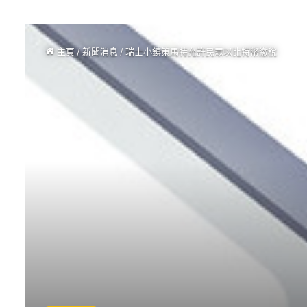
主頁
/
新聞消息
/
瑞士小鎮策馬特允許民眾以比特幣繳稅