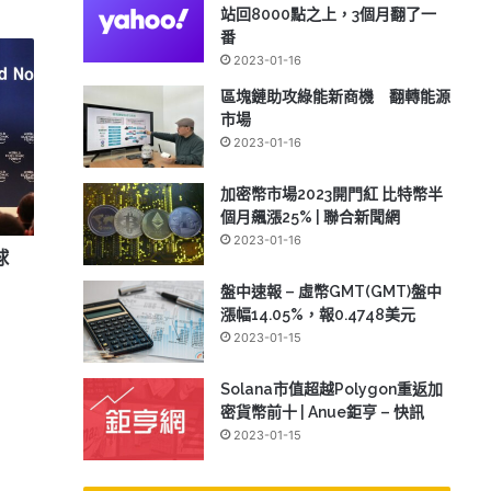
站回8000點之上，3個月翻了一
番
2023-01-16
區塊鏈助攻綠能新商機 翻轉能源
市場
2023-01-16
加密幣市場2023開門紅 比特幣半
個月飆漲25% | 聯合新聞網
2023-01-16
球
盤中速報 – 虛幣GMT(GMT)盤中
漲幅14.05%，報0.4748美元
2023-01-15
Solana市值超越Polygon重返加
密貨幣前十 | Anue鉅亨 – 快訊
2023-01-15