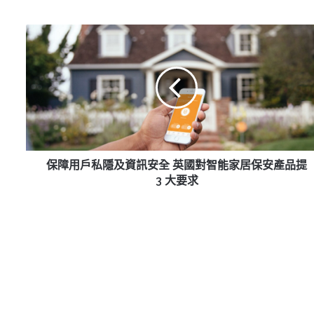
保
障
用
戶
私
隱
及
資
訊
安
保障用戶私隱及資訊安全 英國對智能家居保安產品提
全
3 大要求
英
國
對
智
能
家
居
保
安