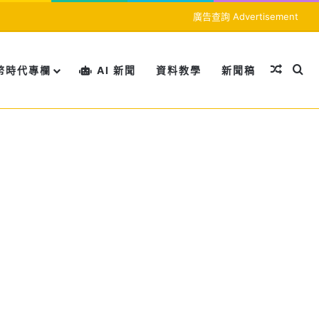
廣告查詢 Advertisement
隨機文
搜
幣時代專欄
AI 新聞
資料教學
新聞稿