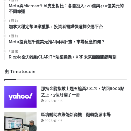
Meta與Microsoft AI支出對比：各自投入420億與410億美元的
不同命運
1 週 前
加拿大穩定幣法案獲批，投資者需謹慎選擇交易平台
1 週 前
Meta投資超千億美元推AI同事計畫，市場反應如何？
2 週 前
Ripple全力推動CLARITY法案通過，XRP未來面臨關鍵時刻
由 Timetocoin
那指金龍指數上週五追高2.81%，站回8000點
之上，3個月翻了一番
2023-01-16
區塊鏈助攻綠能新商機 翻轉能源市場
2023-01-16