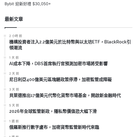
Bybit 迎新好禮 $30,050+
最新文章
2 小時 前
機構投資者注入2.2億美元於比特幣與以太坊ETF，BlackRock引
領潮流
1 天 前
AI成本下降，DBS首席執行官預測加密市場將受影響
2 天 前
尼日利亞400億美元區塊鏈政策停滯，加密監管成障礙
3 天 前
貝萊德推出17億美元代幣化貨幣市場基金，開啟新金融時代
5 天 前
2026年全球監管新政，隱私幣價值恐大幅下滑
1 週 前
俄羅斯推行數字盧布，加密貨幣監管新時代來臨
1 週 前