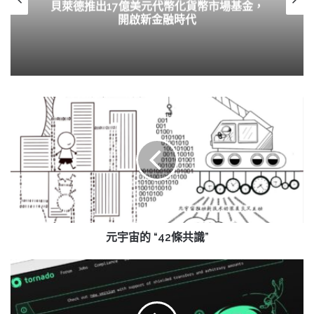
OpenClaw轉型非營利，能否成為AI領域的
中立者？
元
宇
宙
的
“42
條
共
識”
元宇宙的 “42條共識”
荷
蘭
當
局