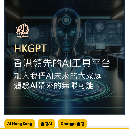
AI Hong Kong
香港AI
Chatgpt 香港