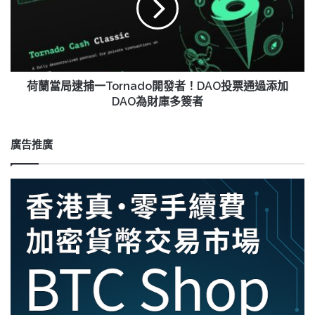
逮
捕
一
Tornado
開
發
荷蘭當局逮捕一Tornado開發者！DAO投票通過添加
者！
DAO為財庫多簽者
DAO
投
票
廣告推廣
通
過
添
加
DAO
為
財
庫
多
簽
者