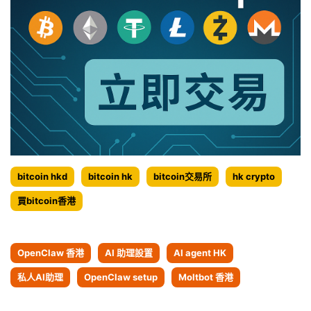
bitcoin hkd
bitcoin hk
bitcoin交易所
hk crypto
買bitcoin香港
OpenClaw 香港
AI 助理設置
AI agent HK
私人AI助理
OpenClaw setup
Moltbot 香港