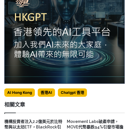
AI Hong Kong
香港AI
Chatgpt 香港
相關文章
機構投資者注入2.2億美元於比特
Movement Labs破產申請，
幣與以太坊ETF，BlackRock引
MOVE代幣暴跌94%引發市場擔