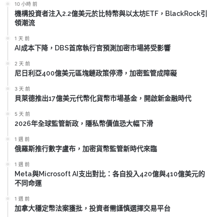
10 小時 前
機構投資者注入2.2億美元於比特幣與以太坊ETF，BlackRock引
領潮流
1 天 前
AI成本下降，DBS首席執行官預測加密市場將受影響
2 天 前
尼日利亞400億美元區塊鏈政策停滯，加密監管成障礙
3 天 前
貝萊德推出17億美元代幣化貨幣市場基金，開啟新金融時代
5 天 前
2026年全球監管新政，隱私幣價值恐大幅下滑
1 週 前
俄羅斯推行數字盧布，加密貨幣監管新時代來臨
1 週 前
Meta與Microsoft AI支出對比：各自投入420億與410億美元的
不同命運
1 週 前
加拿大穩定幣法案獲批，投資者需謹慎選擇交易平台