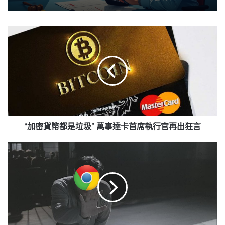
“加
密
貨
幣
都
是
垃
圾”
萬
事
“加密貨幣都是垃圾” 萬事達卡首席執行官再出狂言
達
卡
Google
首
禁
席
止
執
Play
行
商
官
店
再
上
出
架