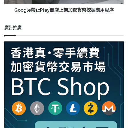
狂
加
言
密
Google禁止Play商店上架加密貨幣挖掘應用程序
貨
幣
挖
廣告推廣
掘
應
用
程
序