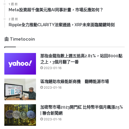
1 週 前
Meta投資超千億美元推AI同事計畫，市場反應如何？
2 週 前
Ripple全力推動CLARITY法案通過，XRP未來面臨關鍵時刻
由 Timetocoin
那指金龍指數上週五追高2.81%，站回8000點
之上，3個月翻了一番
2023-01-16
區塊鏈助攻綠能新商機 翻轉能源市場
2023-01-16
加密幣市場2023開門紅 比特幣半個月飆漲25%
| 聯合新聞網
2023-01-16