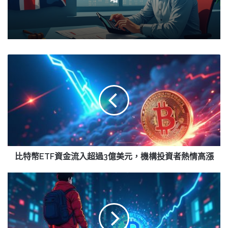
比
特
幣
ETF
資
金
流
入
超
過
比特幣ETF資金流入超過3億美元，機構投資者熱情高漲
3
億
比
美
特
元，
幣
機
價
構
格