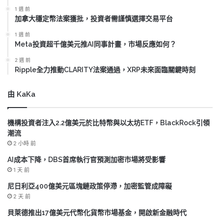
1 週 前
加拿大穩定幣法案獲批，投資者需謹慎選擇交易平台
1 週 前
Meta投資超千億美元推AI同事計畫，市場反應如何？
2 週 前
Ripple全力推動CLARITY法案通過，XRP未來面臨關鍵時刻
由 KaKa
機構投資者注入2.2億美元於比特幣與以太坊ETF，BlackRock引領
潮流
2 小時 前
AI成本下降，DBS首席執行官預測加密市場將受影響
1 天 前
尼日利亞400億美元區塊鏈政策停滯，加密監管成障礙
2 天 前
貝萊德推出17億美元代幣化貨幣市場基金，開啟新金融時代