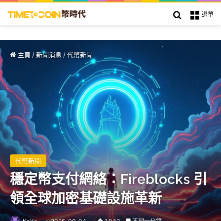
搜索
選單
主頁
/
新聞消息
/
代幣新聞
代幣新聞
穩定幣支付網絡：Fireblocks 引
領全球加密基礎設施革新