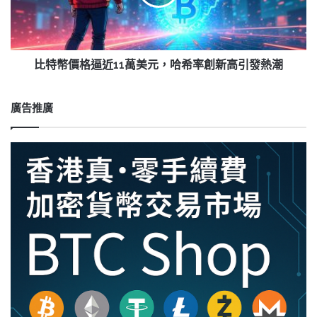
投
逼
資
近
者
11
熱
萬
情
美
比特幣價格逼近11萬美元，哈希率創新高引發熱潮
高
元，
漲
哈
希
廣告推廣
率
創
新
高
引
發
熱
潮