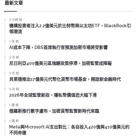
最新文章
2 小時 前
機構投資者注入2.2億美元於比特幣與以太坊ETF，BlackRock引
領潮流
1 天 前
AI成本下降，DBS首席執行官預測加密市場將受影響
2 天 前
尼日利亞400億美元區塊鏈政策停滯，加密監管成障礙
3 天 前
貝萊德推出17億美元代幣化貨幣市場基金，開啟新金融時代
5 天 前
2026年全球監管新政，隱私幣價值恐大幅下滑
1 週 前
俄羅斯推行數字盧布，加密貨幣監管新時代來臨
1 週 前
Meta與Microsoft AI支出對比：各自投入420億與410億美元的
不同命運