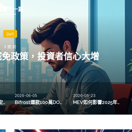
閱讀下一篇
Defi
4 週 前
y推出FIDD穩定幣流動性池，管理資產
2026-05-23
2026-05-21
Bifrost還款100萬DOT，獲得53,000 DOT收益展現流動性創新
MEV如何影響2025年去中心化交易所337萬美元套利利潤
海德爾市場製造商HMM推出智能技術，提升DeFi流動性新契機