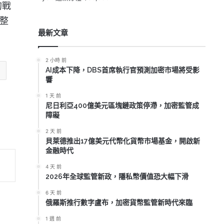
的戰
動整
最新文章
2 小時 前
AI成本下降，DBS首席執行官預測加密市場將受影
響
1 天 前
尼日利亞400億美元區塊鏈政策停滯，加密監管成
障礙
2 天 前
貝萊德推出17億美元代幣化貨幣市場基金，開啟新
金融時代
4 天 前
2026年全球監管新政，隱私幣價值恐大幅下滑
6 天 前
俄羅斯推行數字盧布，加密貨幣監管新時代來臨
1 週 前