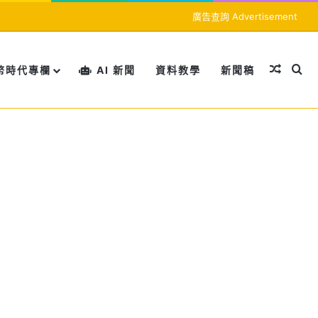
廣告查詢 Advertisement
隨機文
搜
幣時代專欄
AI 新聞
資料教學
新聞稿