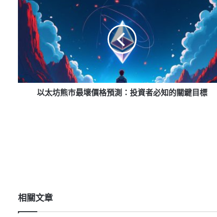
以
太
坊
熊
市
最
壞
價
格
預
以太坊熊市最壞價格預測：投資者必知的關鍵目標
測：
投
資
者
必
知
的
關
鍵
目
相關文章
標