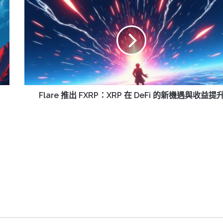
Flare
推
出
FXRP：
XRP
在
DeFi
的
新
機
Flare 推出 FXRP：XRP 在 DeFi 的新機遇與收益提
遇
與
收
益
提
升