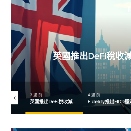
心大增
Fidelit
4 週 前
2026-06-05
英國推出DeFi稅收減免政策，投資者信心大增
Fidelity推出FIDD穩定幣流動性池，管理資產達5.8兆美元