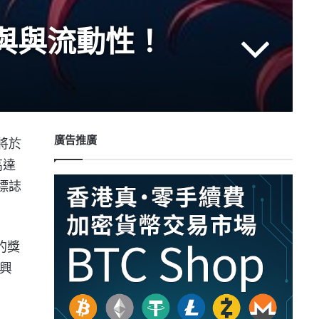
 參與與流動性！
廣告推廣
將於
高達
標誌
的獎
感興