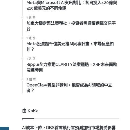
Meta與Microsoft AI支出對比：各自投入420億與
410億美元的不同命運
1 週 前
加拿大穩定幣法案獲批，投資者需謹慎選擇交易平
台
1 週 前
Meta投資超千億美元推AI同事計畫，市場反應如
何？
1 週 前
Ripple全力推動CLARITY法案通過，XRP未來面臨
關鍵時刻
2 週 前
OpenClaw轉型非營利，能否成為AI領域的中立
者？
由 KaKa
AI成本下降，DBS首席執行官預測加密市場將受影響