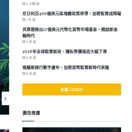
2 小時 前
尼日利亞400億美元區塊鏈政策停滯，加密監管成障礙
1 天 前
貝萊德推出17億美元代幣化貨幣市場基金，開啟新金
融時代
2 天 前
Bifrost還
2026年全球監管新政，隱私幣價值恐大幅下滑
達5.8兆美元
4 天 前
俄羅斯推行數字盧布，加密貨幣監管新時代來臨
6 天 前
全部 (3303)
2026-05-15
2026-05-13
2
《數位資產市場透明法案》即將投票，50萬加密貨幣持有者期待新規範
2026年DeFi新局：收益農場與流動性提供的運作與收益揭秘
廣告推廣