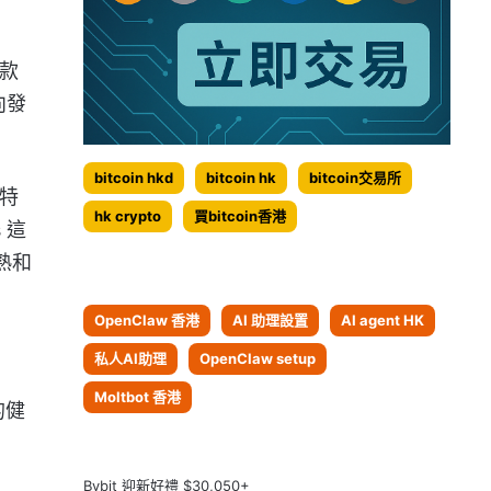
款
向發
bitcoin hkd
bitcoin hk
bitcoin交易所
比特
hk crypto
買bitcoin香港
 這
熟和
OpenClaw 香港
AI 助理設置
AI agent HK
私人AI助理
OpenClaw setup
Moltbot 香港
的健
Bybit 迎新好禮 $30,050+