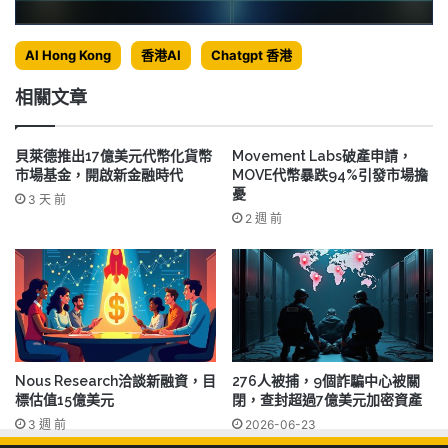
AI Hong Kong
香港AI
Chatgpt 香港
相關文章
貝萊德推出17億美元代幣化貨幣
Movement Labs破產申請，
市場基金，開啟新金融時代
MOVE代幣暴跌94%引發市場擔
憂
3 天 前
2 週 前
Nous Research洽談新融資，目
276人被捕，9個詐騙中心被關
標估值15億美元
閉，查封超過7億美元加密資產
3 週 前
2026-06-23