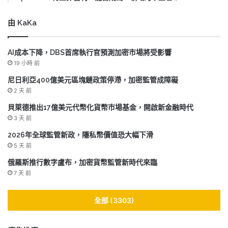
由 KaKa
AI成本下降，DBS首席執行官預測加密市場將受影響
19 小時 前
尼日利亞400億美元區塊鏈政策停滯，加密監管成障礙
2 天 前
貝萊德推出17億美元代幣化貨幣市場基金，開啟新金融時代
3 天 前
2026年全球監管新政，隱私幣價值恐大幅下滑
5 天 前
俄羅斯推行數字盧布，加密貨幣監管新時代來臨
7 天 前
全部 (3303)