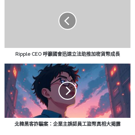
CEO
呼
籲
國
會
迅
速
立
法
Ripple CEO 呼籲國會迅速立法助推加密貨幣成長
助
推
北
加
韓
密
黑
貨
客
幣
詐
成
騙
長
案：
企
業
主
北韓黑客詐騙案：企業主誤認員工盜幣真相大揭露
誤