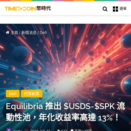
搜索
選單
主頁
/
新聞消息
/
Defi
Defi
代幣新聞
Equilibria 推出 $USDS-$SPK 流
動性池，年化收益率高達 13%！