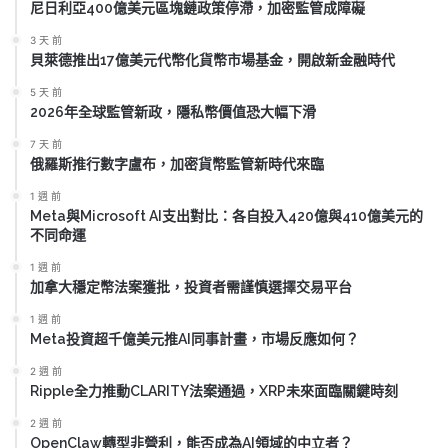
尼日利亞400億美元區塊鏈政策停滯，加密監管成障礙
3 天 前
貝萊德推出17億美元代幣化貨幣市場基金，開啟新金融時代
5 天 前
2026年全球監管新政，隱私幣價值恐大幅下滑
7 天 前
俄羅斯推行數字盧布，加密貨幣監管新時代來臨
1 週 前
Meta與Microsoft AI支出對比：各自投入420億與410億美元的
不同命運
1 週 前
加拿大穩定幣法案獲批，投資者需謹慎選擇交易平台
1 週 前
Meta投資超千億美元推AI同事計畫，市場反應如何？
2 週 前
Ripple全力推動CLARITY法案通過，XRP未來面臨關鍵時刻
2 週 前
OpenClaw轉型非營利，能否成為AI領域的中立者？