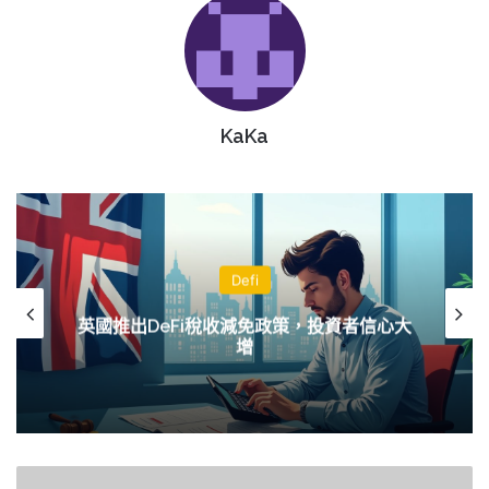
KaKa
Defi
英國推出DeFi稅收減免政策，投資者信心大
增
Ripple