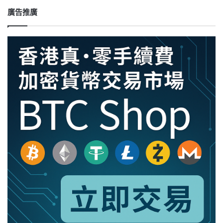
認
員
廣告推廣
工
盜
幣
真
相
大
揭
露