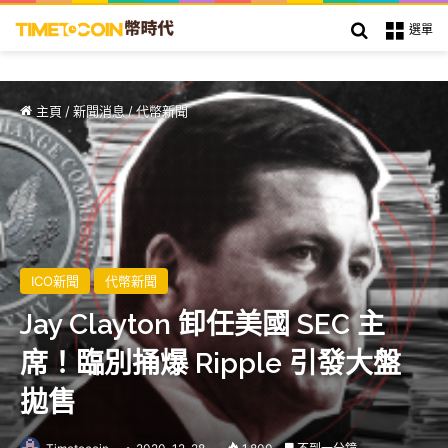
搜索
選單
主頁
/
新聞消息
/
代幣新聞
ICO新聞
代幣新聞
Jay Clayton 卸任美國 SEC 主
席！臨別捅爆 Ripple 引發大盤
拋售