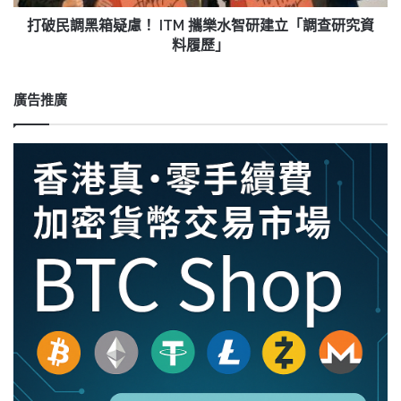
ITM
攜
打破民調黑箱疑慮！ ITM 攜樂水智研建立「調查研究資
樂
料履歷」
水
智
研
廣告推廣
建
立
「調
查
研
究
資
料
履
歷」