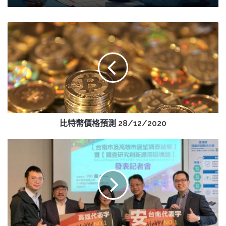
比
特
幣
價
格
預
測
28/12/2020
比特幣價格預測 28/12/2020
打
破
民
調
黑
箱
疑
慮！