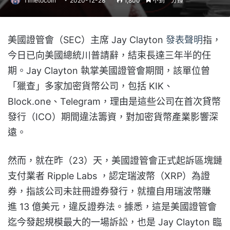
Timetocoin
2020-12-28
1,800
不到一分鐘
美國證管會（SEC）主席 Jay Clayton
發表聲明
指，
今日已向美國總統川普請辭，結束長達三年半的任
期。Jay Clayton 執掌美國證管會期間，該單位曾
「獵查」多家加密貨幣公司，包括 KIK、
Block.one、Telegram，理由是這些公司在首次貸幣
發行（ICO）
期間違法籌資，對加密貨幣產業影響深
遠。
然而，就在昨（23）天，美國證管會正式起訴區塊鏈
支付業者 Ripple Labs ，認定瑞波幣（XRP）為證
券，指該公司未註冊證券發行，就擅自用瑞波幣賺
進
13
億美元，違反證券法。據悉，這是美國證管會
迄今發起規模最大的一場訴訟，也是 Jay Clayton 臨