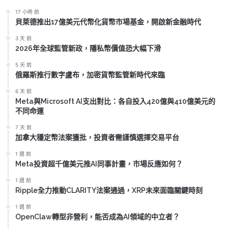
17 小時 前
貝萊德推出17億美元代幣化貨幣市場基金，開啟新金融時代
3 天 前
2026年全球監管新政，隱私幣價值恐大幅下滑
5 天 前
俄羅斯推行數字盧布，加密貨幣監管新時代來臨
6 天 前
Meta與Microsoft AI支出對比：各自投入420億與410億美元的
不同命運
7 天 前
加拿大穩定幣法案獲批，投資者需謹慎選擇交易平台
1 週 前
Meta投資超千億美元推AI同事計畫，市場反應如何？
1 週 前
Ripple全力推動CLARITY法案通過，XRP未來面臨關鍵時刻
1 週 前
OpenClaw轉型非營利，能否成為AI領域的中立者？