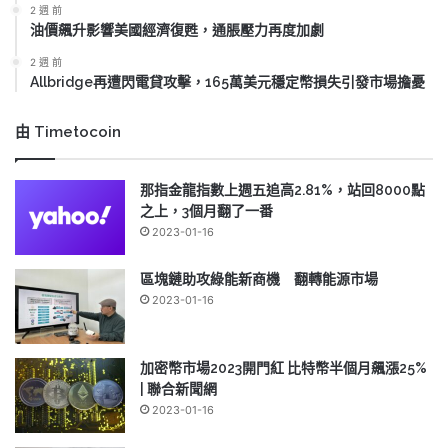
2 週 前
油價飆升影響美國經濟復甦，通脹壓力再度加劇
2 週 前
Allbridge再遭閃電貸攻擊，165萬美元穩定幣損失引發市場擔憂
由 Timetocoin
那指金龍指數上週五追高2.81%，站回8000點
之上，3個月翻了一番
2023-01-16
區塊鏈助攻綠能新商機 翻轉能源市場
2023-01-16
加密幣市場2023開門紅 比特幣半個月飆漲25%
| 聯合新聞網
2023-01-16