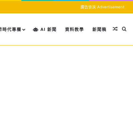
廣告查詢 Advertisement
隨機文
搜
幣時代專欄
AI 新聞
資料教學
新聞稿