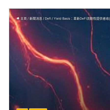
主頁
/
新聞消息
/
Defi
/
Yield Basis：革新DeFi流動性提供