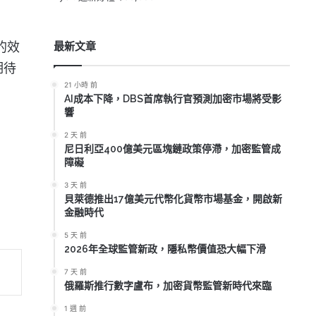
的效
最新文章
期待
21 小時 前
AI成本下降，DBS首席執行官預測加密市場將受影
響
2 天 前
尼日利亞400億美元區塊鏈政策停滯，加密監管成
障礙
3 天 前
貝萊德推出17億美元代幣化貨幣市場基金，開啟新
金融時代
5 天 前
2026年全球監管新政，隱私幣價值恐大幅下滑
7 天 前
俄羅斯推行數字盧布，加密貨幣監管新時代來臨
1 週 前