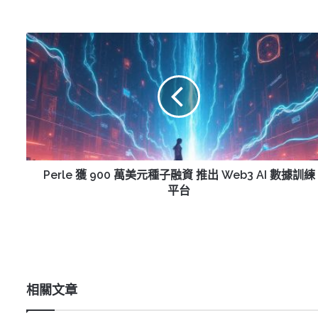
Perle
獲
900
萬
美
元
種
子
融
資
Perle 獲 900 萬美元種子融資 推出 Web3 AI 數據訓練
推
平台
出
Web3
AI
數
據
訓
相關文章
練
平