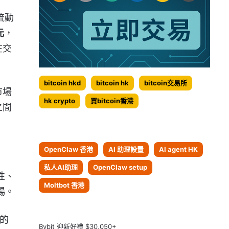
流動
元
，
在交
bitcoin hkd
bitcoin hk
bitcoin交易所
市場
hk crypto
買bitcoin香港
之間
OpenClaw 香港
AI 助理設置
AI agent HK
私人AI助理
OpenClaw setup
性、
Moltbot 香港
暢。
場的
Bybit 迎新好禮 $30,050+