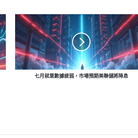
七
月
就
業
數
據
疲
弱，
市
場
七月就業數據疲弱，市場預期美聯儲將降息
預
期
美
聯
儲
將
降
息