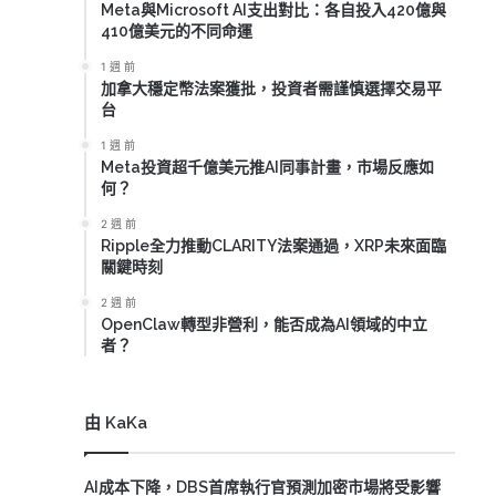
Meta與Microsoft AI支出對比：各自投入420億與
410億美元的不同命運
1 週 前
加拿大穩定幣法案獲批，投資者需謹慎選擇交易平
台
1 週 前
Meta投資超千億美元推AI同事計畫，市場反應如
何？
2 週 前
Ripple全力推動CLARITY法案通過，XRP未來面臨
關鍵時刻
2 週 前
OpenClaw轉型非營利，能否成為AI領域的中立
者？
由 KaKa
AI成本下降，DBS首席執行官預測加密市場將受影響