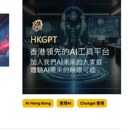
AI Hong Kong
香港AI
Chatgpt 香港