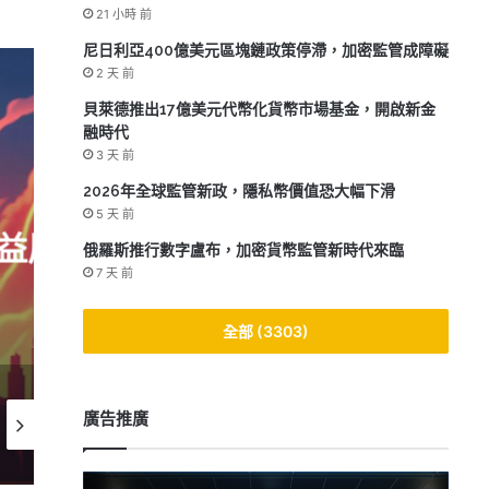
21 小時 前
尼日利亞400億美元區塊鏈政策停滯，加密監管成障礙
2 天 前
貝萊德推出17億美元代幣化貨幣市場基金，開啟新金
融時代
3 天 前
2026年全球監管新政，隱私幣價值恐大幅下滑
5 天 前
2
俄羅斯推行數字盧布，加密貨幣監管新時代來臨
MEV如何影響2025年去
7 天 前
全部 (3303)
2026-05-13
2026-05-08
2026-05
廣告推廣
2026年DeFi新局：收益農場與流動性提供的運作與收益揭秘
Aave借貸激增300億美元，流動性危機浮現