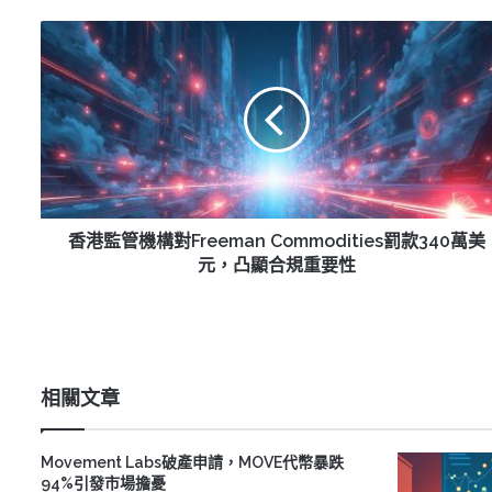
香
港
監
管
機
構
對
Freeman
Commodities
罰
香港監管機構對Freeman Commodities罰款340萬美
款
元，凸顯合規重要性
340
萬
美
元，
凸
相關文章
顯
合
規
Movement Labs破產申請，MOVE代幣暴跌
重
94%引發市場擔憂
要