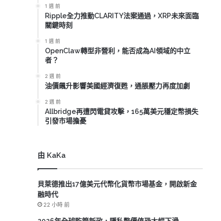
1 週 前
Ripple全力推動CLARITY法案通過，XRP未來面臨
關鍵時刻
1 週 前
OpenClaw轉型非營利，能否成為AI領域的中立
者？
2 週 前
油價飆升影響美國經濟復甦，通脹壓力再度加劇
2 週 前
Allbridge再遭閃電貸攻擊，165萬美元穩定幣損失
引發市場擔憂
由 KaKa
貝萊德推出17億美元代幣化貨幣市場基金，開啟新金
融時代
22 小時 前