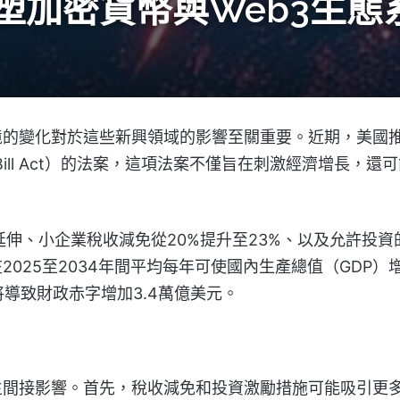
塑加密貨幣與Web3生態
境的變化對於這些新興領域的影響至關重要。近期，美國
ul Bill Act）的法案，這項法案不僅旨在刺激經濟增長，還
延伸、小企業稅收減免從20%提升至23%、以及允許投資
025至2034年間平均每年可使國內生產總值（GDP）
也將導致財政赤字增加3.4萬億美元。
生間接影響。首先，稅收減免和投資激勵措施可能吸引更