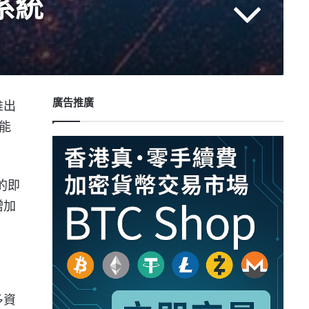
系統
廣告推廣
推出
可能
的即
增加
多資