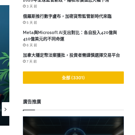
2026年全球監管新政，隱私幣價值恐大幅下滑
3 天 前
俄羅斯推行數字盧布，加密貨幣監管新時代來臨
5 天 前
Meta與Microsoft AI支出對比：各自投入420億與
410億美元的不同命運
6 天 前
加拿大穩定幣法案獲批，投資者需謹慎選擇交易平台
7 天 前
Fidelity推出FIDD穩
全部 (3301)
廣告推廣
2026-05-21
2026-05-15
2026-05
海德爾市場製造商HMM推出智能技術，提升DeFi流動性新契機
《數位資產市場透明法案》即將投票，50萬加密貨幣持有者期待新規範