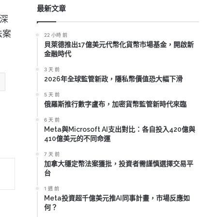
最新文章
深
法案
22 小時 前
貝萊德推出17億美元代幣化貨幣市場基金，開啟新
金融時代
3 天 前
2026年全球監管新政，隱私幣價值恐大幅下滑
5 天 前
俄羅斯推行數字盧布，加密貨幣監管新時代來臨
6 天 前
Meta與Microsoft AI支出對比：各自投入420億與
410億美元的不同命運
7 天 前
加拿大穩定幣法案獲批，投資者需謹慎選擇交易平
台
1 週 前
Meta投資超千億美元推AI同事計畫，市場反應如
何？