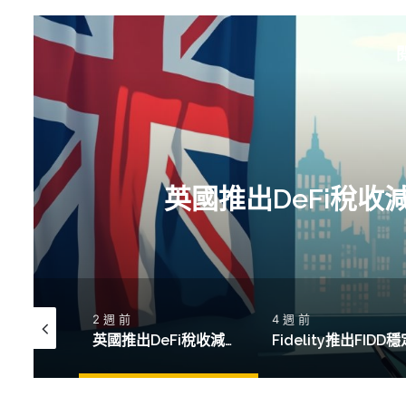
英國推出DeFi稅
2 週 前
4 週 前
Allbridge再遭閃電貸攻擊，165萬美元穩定幣損失引發市場擔憂
英國推出DeFi稅收減免政策，投資者信心大增