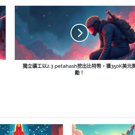
獨
立
礦
工
以
2.3
petahash
挖
出
比
獨立礦工以2.3 petahash挖出比特幣，獲350K美元
特
勵！
幣，
獲
350K
美
元
獎
勵！