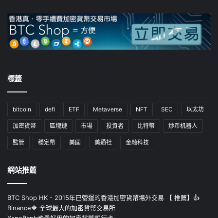
標籤
bitcoin
defi
ETF
Metaverse
NFT
SEC
以太坊
加密貨幣
區塊鏈
市場
投資者
比特幣
炒币机器人
監管
穩定幣
美國
美通社
金融科技
網站推薦
BTC Shop HK - 2015年已營運的香港加密貨幣埸外交易 【 推薦】👍
Binance🔶 全球最大的加密貨幣交易所
XapoBank💳最好用的加密貨幣銀行卡