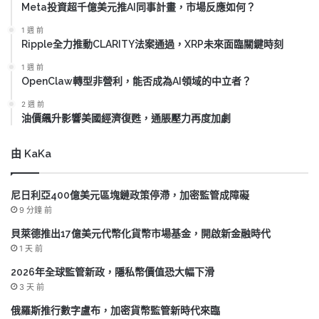
Meta投資超千億美元推AI同事計畫，市場反應如何？
1 週 前
Ripple全力推動CLARITY法案通過，XRP未來面臨關鍵時刻
1 週 前
OpenClaw轉型非營利，能否成為AI領域的中立者？
2 週 前
油價飆升影響美國經濟復甦，通脹壓力再度加劇
由 KaKa
尼日利亞400億美元區塊鏈政策停滯，加密監管成障礙
9 分鐘 前
貝萊德推出17億美元代幣化貨幣市場基金，開啟新金融時代
1 天 前
2026年全球監管新政，隱私幣價值恐大幅下滑
3 天 前
俄羅斯推行數字盧布，加密貨幣監管新時代來臨