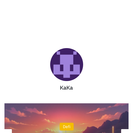
KaKa
Defi