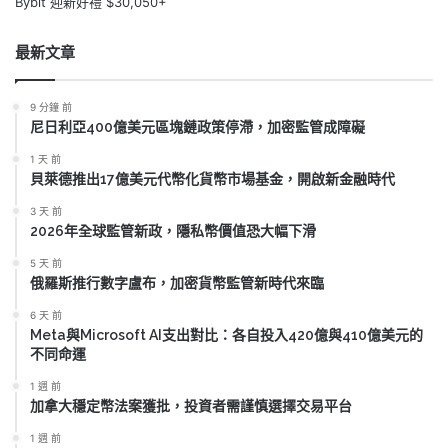
Bybit 迎新好禮 $30,050+
最新文章
9 分鐘 前
尼日利亞400億美元區塊鏈政策停滯，加密監管成障礙
1 天 前
貝萊德推出17億美元代幣化貨幣市場基金，開啟新金融時代
3 天 前
2026年全球監管新政，隱私幣價值恐大幅下滑
5 天 前
俄羅斯推行數字盧布，加密貨幣監管新時代來臨
6 天 前
Meta與Microsoft AI支出對比：各自投入420億與410億美元的
不同命運
1 週 前
加拿大穩定幣法案獲批，投資者需謹慎選擇交易平台
1 週 前