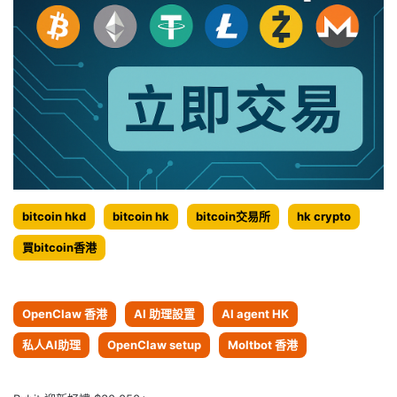
bitcoin hkd
bitcoin hk
bitcoin交易所
hk crypto
買bitcoin香港
OpenClaw 香港
AI 助理設置
AI agent HK
私人AI助理
OpenClaw setup
Moltbot 香港