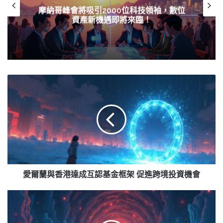
摩納哥峰會將吸引2000位科技領袖，數位
資產新機遇即將來臨！
愛
爾
蘭
與
香
港
達
成
互
認
愛爾蘭與香港達成互認基金框架 促進跨境投資機會
基
金
比
框
特
架
幣