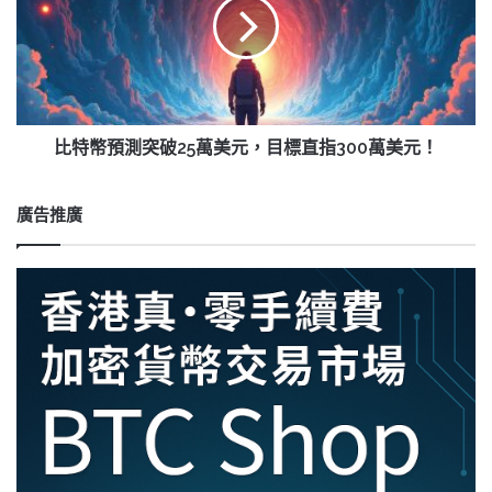
促
預
進
測
跨
突
境
破
投
25
資
萬
機
美
比特幣預測突破25萬美元，目標直指300萬美元！
會
元，
目
標
廣告推廣
直
指
300
萬
美
元！