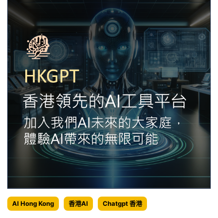
AI Hong Kong
香港AI
Chatgpt 香港