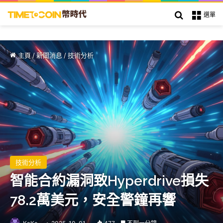
搜索
選單
主頁
/
新聞消息
/
技術分析
技術分析
智能合約漏洞致Hyperdrive損失
78.2萬美元，安全警鐘再響