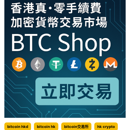
幣
洗
錢
案
bitcoin hkd
bitcoin hk
bitcoin交易所
hk crypto