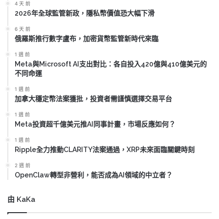
4 天 前
2026年全球監管新政，隱私幣價值恐大幅下滑
6 天 前
俄羅斯推行數字盧布，加密貨幣監管新時代來臨
1 週 前
Meta與Microsoft AI支出對比：各自投入420億與410億美元的
不同命運
1 週 前
加拿大穩定幣法案獲批，投資者需謹慎選擇交易平台
1 週 前
Meta投資超千億美元推AI同事計畫，市場反應如何？
1 週 前
Ripple全力推動CLARITY法案通過，XRP未來面臨關鍵時刻
2 週 前
OpenClaw轉型非營利，能否成為AI領域的中立者？
由 KaKa