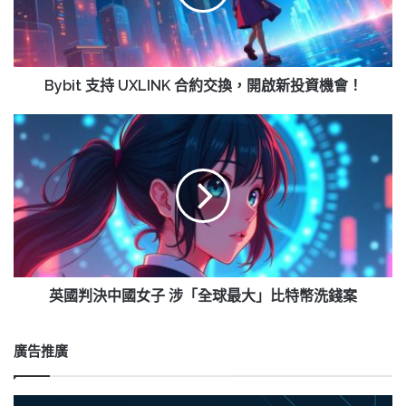
約
交
換，
開
啟
Bybit 支持 UXLINK 合約交換，開啟新投資機會！
新
投
英
資
國
機
判
會！
決
中
國
女
子
涉
「全
英國判決中國女子 涉「全球最大」比特幣洗錢案
球
最
大」
廣告推廣
比
特