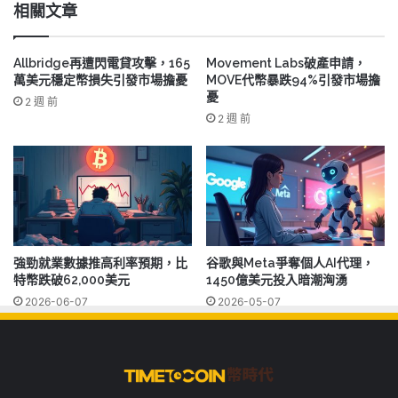
相關文章
Allbridge再遭閃電貸攻擊，165
Movement Labs破產申請，
萬美元穩定幣損失引發市場擔憂
MOVE代幣暴跌94%引發市場擔
憂
2 週 前
2 週 前
強勁就業數據推高利率預期，比
谷歌與Meta爭奪個人AI代理，
特幣跌破62,000美元
1450億美元投入暗潮洶湧
2026-06-07
2026-05-07