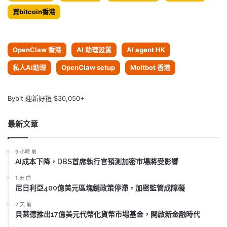
買bitcoin香港
OpenClaw 香港
AI 助理設置
AI agent HK
私人AI助理
OpenClaw setup
Moltbot 香港
Bybit 迎新好禮 $30,050+
最新文章
9 小時 前
AI成本下降，DBS首席執行官預測加密市場將受影響
1 天 前
尼日利亞400億美元區塊鏈政策停滯，加密監管成障礙
2 天 前
貝萊德推出17億美元代幣化貨幣市場基金，開啟新金融時代