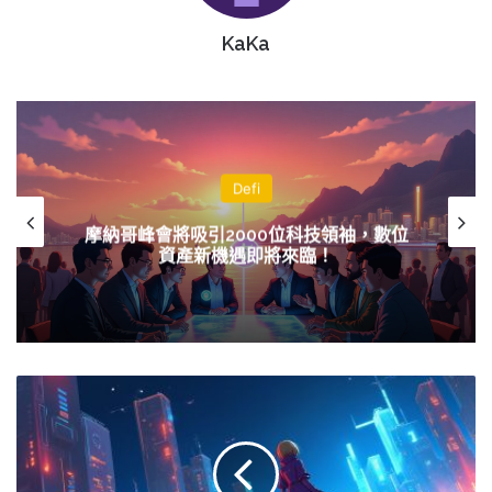
KaKa
Defi
摩納哥峰會將吸引2000位科技領袖，數位
資產新機遇即將來臨！
Bybit
支
持
UXLINK
合