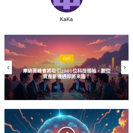
KaKa
技術分析
1,680萬美元瞬間消失！SwapNet漏洞揭示
DeFi安全隱患
穩
定
經
濟