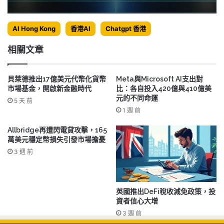
AI Hong Kong
香港AI
Chatgpt 香港
相關文章
貝萊德推出17億美元代幣化貨幣
Meta與Microsoft AI支出對
市場基金，開啟新金融時代
比：各自投入420億與410億美
元的不同命運
5 天 前
1 週 前
Allbridge再遭閃電貸攻擊，165
萬美元穩定幣損失引發市場擔憂
3 週 前
英國推出DeFi稅收減免政策，投
資者信心大增
3 週 前