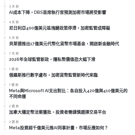
3 天 前
AI成本下降，DBS首席執行官預測加密市場將受影響
4 天 前
尼日利亞400億美元區塊鏈政策停滯，加密監管成障礙
5 天 前
貝萊德推出17億美元代幣化貨幣市場基金，開啟新金融時代
7 天 前
2026年全球監管新政，隱私幣價值恐大幅下滑
1 週 前
俄羅斯推行數字盧布，加密貨幣監管新時代來臨
1 週 前
Meta與Microsoft AI支出對比：各自投入420億與410億美元的
不同命運
2 週 前
加拿大穩定幣法案獲批，投資者需謹慎選擇交易平台
2 週 前
Meta投資超千億美元推AI同事計畫，市場反應如何？