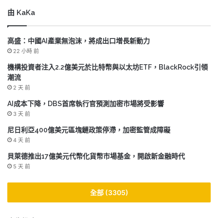
由 KaKa
高盛：中國AI產業無泡沫，將成出口增長新動力
22 小時 前
機構投資者注入2.2億美元於比特幣與以太坊ETF，BlackRock引領
潮流
2 天 前
AI成本下降，DBS首席執行官預測加密市場將受影響
3 天 前
尼日利亞400億美元區塊鏈政策停滯，加密監管成障礙
4 天 前
貝萊德推出17億美元代幣化貨幣市場基金，開啟新金融時代
5 天 前
全部 (3305)