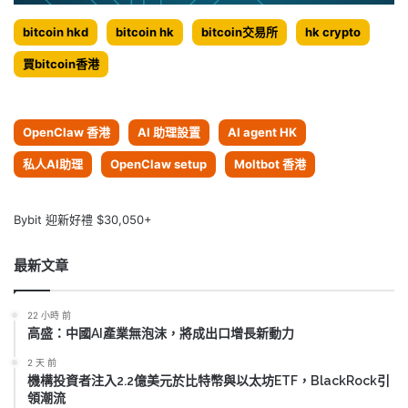
bitcoin hkd
bitcoin hk
bitcoin交易所
hk crypto
買bitcoin香港
OpenClaw 香港
AI 助理設置
AI agent HK
私人AI助理
OpenClaw setup
Moltbot 香港
Bybit 迎新好禮 $30,050+
最新文章
22 小時 前
高盛：中國AI產業無泡沫，將成出口增長新動力
2 天 前
機構投資者注入2.2億美元於比特幣與以太坊ETF，BlackRock引
領潮流