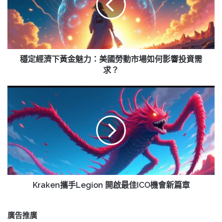
下
黃
金
魅
力：
美
穩定經濟下黃金魅力：美國勞動市場如何影響投資需
國
求？
勞
動
Kraken
市
攜
場
手
如
Legion
何
開
影
啟
響
最
投
佳
資
ICO
需
機
Kraken攜手Legion 開啟最佳ICO機會新篇章
求？
會
新
篇
廣告推廣