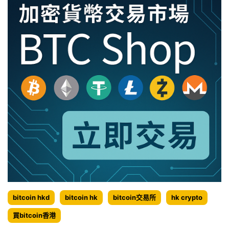
bitcoin hkd
bitcoin hk
bitcoin交易所
hk crypto
買bitcoin香港