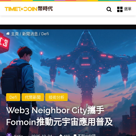
搜索
選單
主頁
/
新聞消息
/
Defi
Defi
代幣新聞
技術分析
Web3 Neighbor City攜手
Fomoin推動元宇宙應用普及