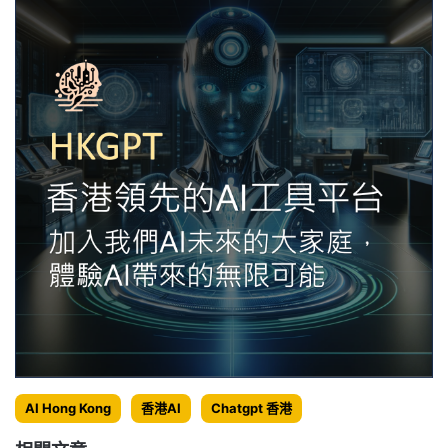
AI Hong Kong
香港AI
Chatgpt 香港