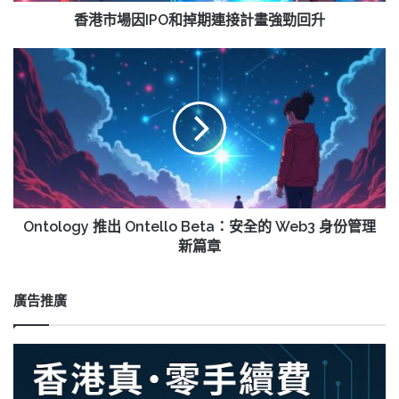
連
香港市場因IPO和掉期連接計畫強勁回升
接
計
Ontology
畫
推
強
出
勁
Ontello
回
Beta：
升
安
全
的
Web3
身
Ontology 推出 Ontello Beta：安全的 Web3 身份管理
份
新篇章
管
理
新
廣告推廣
篇
章