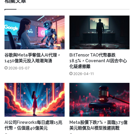
相關文章
谷歌與Meta爭奪個人AI代理，
BitTensor TAO代幣暴跌
1450億美元投入暗潮洶湧
18.5%，Covenant AI因去中心
化疑慮撤離
2026-05-07
2026-04-11
AI公司Fireworks每日處理15兆
Meta股價下跌7%，面臨3.75億
代幣，估值達40億美元
美元賠償及AI模型推遲挑戰