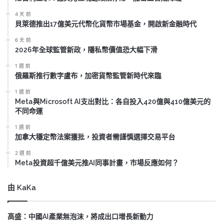
4 天 前
貝萊德推出17億美元代幣化貨幣市場基金，開啟新金融時代
6 天 前
2026年全球監管新政，隱私幣價值恐大幅下滑
1 週 前
俄羅斯推行數字盧布，加密貨幣監管新時代來臨
1 週 前
Meta與Microsoft AI支出對比：各自投入420億與410億美元的
不同命運
1 週 前
加拿大穩定幣法案獲批，投資者需謹慎選擇交易平台
2 週 前
Meta投資超千億美元推AI同事計畫，市場反應如何？
由 KaKa
高盛：中國AI產業無泡沫，將成出口增長新動力