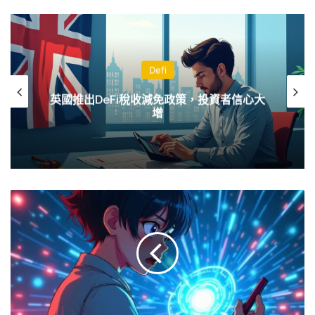
Defi
英國推出DeFi稅收減免政策，投資者信心大
增
香
港
市
場
因
IPO
和
掉
期