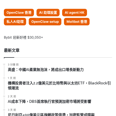
OpenClaw 香港
AI 助理設置
AI agent HK
私人AI助理
OpenClaw setup
Moltbot 香港
Bybit 迎新好禮 $30,050+
最新文章
3 分鐘 前
高盛：中國AI產業無泡沫，將成出口增長新動力
1 天 前
機構投資者注入2.2億美元於比特幣與以太坊ETF，BlackRock引
領潮流
2 天 前
AI成本下降，DBS首席執行官預測加密市場將受影響
3 天 前
尼日利亞400億美元區塊鏈政策停滯，加密監管成障礙