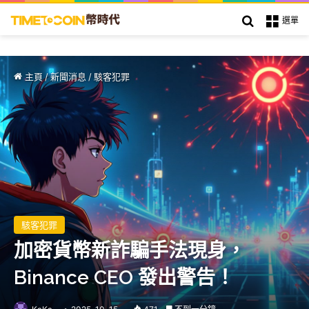
搜索
選單
主頁
/
新聞消息
/
駭客犯罪
駭客犯罪
加密貨幣新詐騙手法現身，
Binance CEO 發出警告！