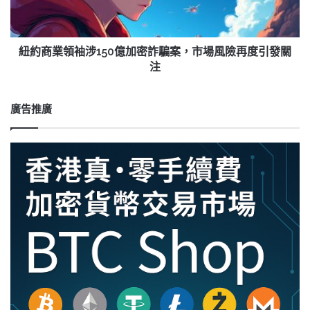
濟
涉
150
億
加
紐約商業領袖涉150億加密詐騙案，市場風險再度引發關
密
注
詐
騙
案，
廣告推廣
市
場
風
險
再
度
引
發
關
注