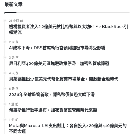
最新文章
21 小時 前
機構投資者注入2.2億美元於比特幣與以太坊ETF，BlackRock引
領潮流
2 天 前
AI成本下降，DBS首席執行官預測加密市場將受影響
3 天 前
尼日利亞400億美元區塊鏈政策停滯，加密監管成障礙
4 天 前
貝萊德推出17億美元代幣化貨幣市場基金，開啟新金融時代
6 天 前
2026年全球監管新政，隱私幣價值恐大幅下滑
1 週 前
俄羅斯推行數字盧布，加密貨幣監管新時代來臨
1 週 前
Meta與Microsoft AI支出對比：各自投入420億與410億美元的
不同命運