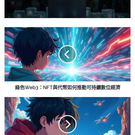
綠
色
Web3：
NFT
與
代
幣
如
何
推
綠色Web3：NFT與代幣如何推動可持續數位經濟
動
可
紐
持
約
續
商
數
業
位
領
經
袖