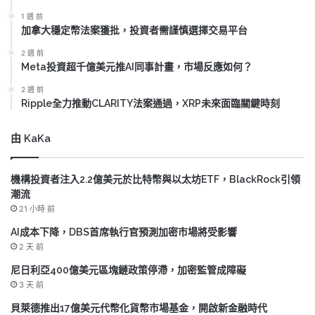
1 週 前
加拿大穩定幣法案獲批，投資者需謹慎選擇交易平台
2 週 前
Meta投資超千億美元推AI同事計畫，市場反應如何？
2 週 前
Ripple全力推動CLARITY法案通過，XRP未來面臨關鍵時刻
由 KaKa
機構投資者注入2.2億美元於比特幣與以太坊ETF，BlackRock引領
潮流
21 小時 前
AI成本下降，DBS首席執行官預測加密市場將受影響
2 天 前
尼日利亞400億美元區塊鏈政策停滯，加密監管成障礙
3 天 前
貝萊德推出17億美元代幣化貨幣市場基金，開啟新金融時代