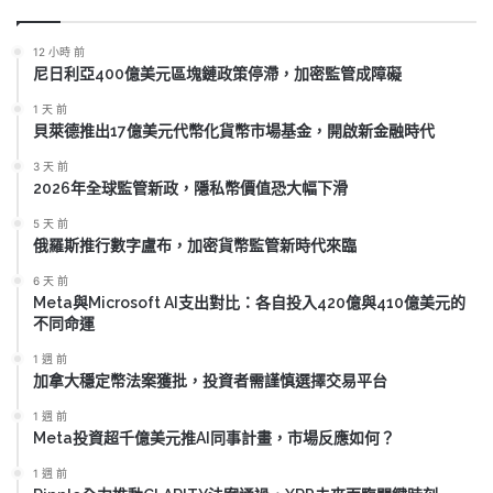
12 小時 前
尼日利亞400億美元區塊鏈政策停滯，加密監管成障礙
1 天 前
貝萊德推出17億美元代幣化貨幣市場基金，開啟新金融時代
3 天 前
2026年全球監管新政，隱私幣價值恐大幅下滑
5 天 前
俄羅斯推行數字盧布，加密貨幣監管新時代來臨
6 天 前
Meta與Microsoft AI支出對比：各自投入420億與410億美元的
不同命運
1 週 前
加拿大穩定幣法案獲批，投資者需謹慎選擇交易平台
1 週 前
Meta投資超千億美元推AI同事計畫，市場反應如何？
1 週 前