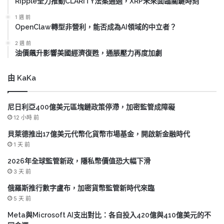
Ripple全力推動CLARITY法案通過，XRP未來面臨關鍵時刻
1 週 前
OpenClaw轉型非營利，能否成為AI領域的中立者？
2 週 前
油價飆升影響美國經濟復甦，通脹壓力再度加劇
由 KaKa
尼日利亞400億美元區塊鏈政策停滯，加密監管成障礙
12 小時 前
貝萊德推出17億美元代幣化貨幣市場基金，開啟新金融時代
1 天 前
2026年全球監管新政，隱私幣價值恐大幅下滑
3 天 前
俄羅斯推行數字盧布，加密貨幣監管新時代來臨
5 天 前
Meta與Microsoft AI支出對比：各自投入420億與410億美元的不