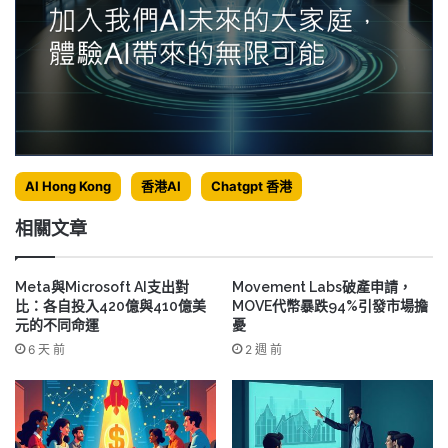
AI Hong Kong
香港AI
Chatgpt 香港
相關文章
Meta與Microsoft AI支出對
Movement Labs破產申請，
比：各自投入420億與410億美
MOVE代幣暴跌94%引發市場擔
元的不同命運
憂
6 天 前
2 週 前