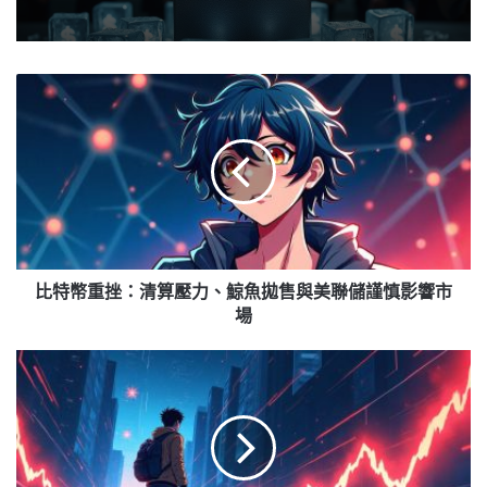
比
特
幣
重
挫：
清
算
壓
力、
鯨
比特幣重挫：清算壓力、鯨魚拋售與美聯儲謹慎影響市
魚
場
拋
售
美
與
國
美
經
聯
濟
儲
強
謹
勁