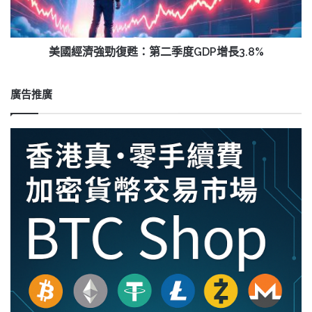
慎
復
影
甦：
響
第
市
二
美國經濟強勁復甦：第二季度GDP增長3.8%
場
季
度
GDP
廣告推廣
增
長
3.8%