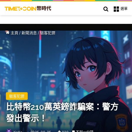
搜索
選單
主頁
/
新聞消息
/
駭客犯罪
駭客犯罪
比特幣210萬英鎊詐騙案：警方
發出警示！