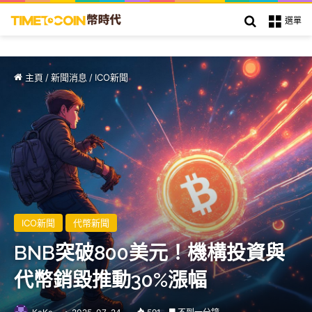
搜索
選單
主頁
/
新聞消息
/
ICO新聞
ICO新聞
代幣新聞
BNB突破800美元！機構投資與
代幣銷毀推動30%漲幅