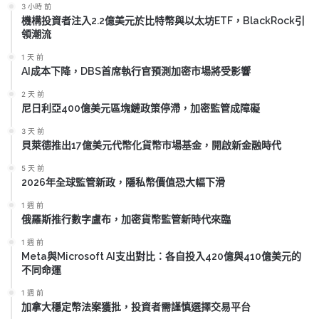
3 小時 前
機構投資者注入2.2億美元於比特幣與以太坊ETF，BlackRock引
領潮流
1 天 前
AI成本下降，DBS首席執行官預測加密市場將受影響
2 天 前
尼日利亞400億美元區塊鏈政策停滯，加密監管成障礙
3 天 前
貝萊德推出17億美元代幣化貨幣市場基金，開啟新金融時代
5 天 前
2026年全球監管新政，隱私幣價值恐大幅下滑
1 週 前
俄羅斯推行數字盧布，加密貨幣監管新時代來臨
1 週 前
Meta與Microsoft AI支出對比：各自投入420億與410億美元的
不同命運
1 週 前
加拿大穩定幣法案獲批，投資者需謹慎選擇交易平台