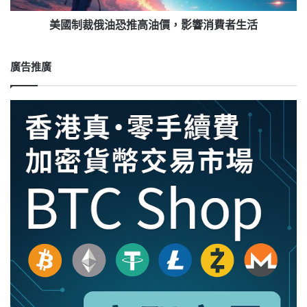
罪
高
新
油
美國制裁俄油恐推高油價，影響消費者生活
手
價，
法
影
響
廣告推廣
消
費
者
生
活