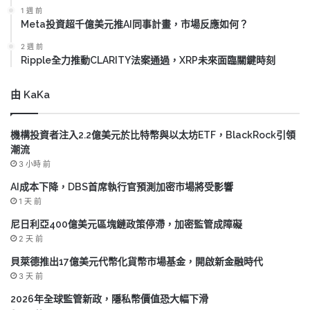
1 週 前
Meta投資超千億美元推AI同事計畫，市場反應如何？
2 週 前
Ripple全力推動CLARITY法案通過，XRP未來面臨關鍵時刻
由 KaKa
機構投資者注入2.2億美元於比特幣與以太坊ETF，BlackRock引領
潮流
3 小時 前
AI成本下降，DBS首席執行官預測加密市場將受影響
1 天 前
尼日利亞400億美元區塊鏈政策停滯，加密監管成障礙
2 天 前
貝萊德推出17億美元代幣化貨幣市場基金，開啟新金融時代
3 天 前
2026年全球監管新政，隱私幣價值恐大幅下滑