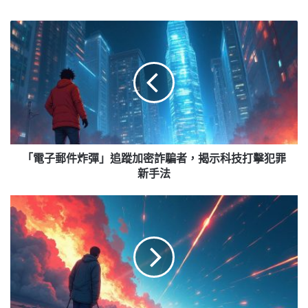
「電
子
郵
件
炸
彈」
追
蹤
加
密
「電子郵件炸彈」追蹤加密詐騙者，揭示科技打擊犯罪
詐
新手法
騙
者，
美
揭
國
示
制
科
裁
技
俄
打
油
擊
恐
犯
推