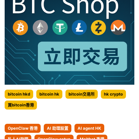
bitcoin hkd
bitcoin hk
bitcoin交易所
hk crypto
買bitcoin香港
OpenClaw 香港
AI 助理設置
AI agent HK