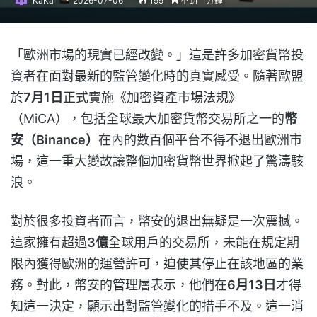
KaKa
2026-07-06
199
不到一分鐘
「歐洲市場的現實已經改變。」這是許多加密貨幣投
資者在面對最新的監管變化時的真實感受。隨著歐盟
於
7月1日
正式實施《加密資產市場法規》
（MiCA），包括全球最大加密貨幣交易所之一的
幣
安（Binance）
在內的數百個平台不得不退出歐洲市
場，這一重大變故讓整個加密貨幣世界掀起了驚濤駭
浪。
對於很多投資者而言，幣安的退出無疑是一次震撼。
這家擁有超過
3億
全球用戶的交易所，未能在規定期
限內獲得歐洲的運營許可，迫使其停止在該地區的業
務。對此，幣安的管理層表示，他們在
6月13日
才得
知這一決定，顯示出對監管變化的措手不及。這一消