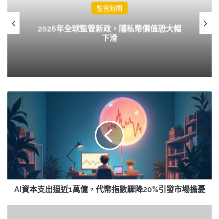
監管新聞
恐大幅
俄羅斯推行數字盧布，加密貨幣監管新時
來臨
AI
資
本
支
出
逼
近
1
萬
億，
AI資本支出逼近1萬億，代幣指數驟降20%引發市場擔憂
代
幣
特