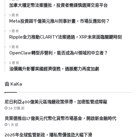
加拿大穩定幣法案獲批，投資者需謹慎選擇交易平台
1 週 前
Meta投資超千億美元推AI同事計畫，市場反應如何？
1 週 前
Ripple全力推動CLARITY法案通過，XRP未來面臨關鍵時刻
1 週 前
OpenClaw轉型非營利，能否成為AI領域的中立者？
2 週 前
油價飆升影響美國經濟復甦，通脹壓力再度加劇
由 KaKa
尼日利亞400億美元區塊鏈政策停滯，加密監管成障礙
34 分鐘 前
貝萊德推出17億美元代幣化貨幣市場基金，開啟新金融時代
1 天 前
2026年全球監管新政，隱私幣價值恐大幅下滑