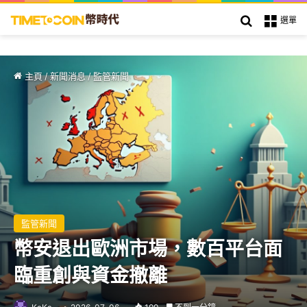
搜索
選單
主頁
/
新聞消息
/
監管新聞
監管新聞
幣安退出歐洲市場，數百平台面
臨重創與資金撤離