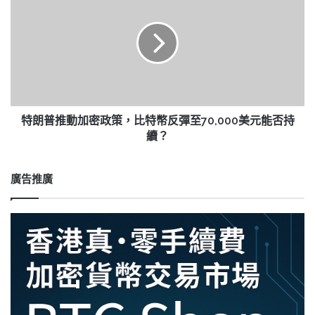
指
朗
數
普
驟
推
降
動
20%
加
引
密
發
政
市
策，
場
比
特朗普推動加密政策，比特幣反彈至70,000美元能否持
擔
特
續？
憂
幣
反
彈
廣告推廣
至
70,000
美
元
能
否
持
續？