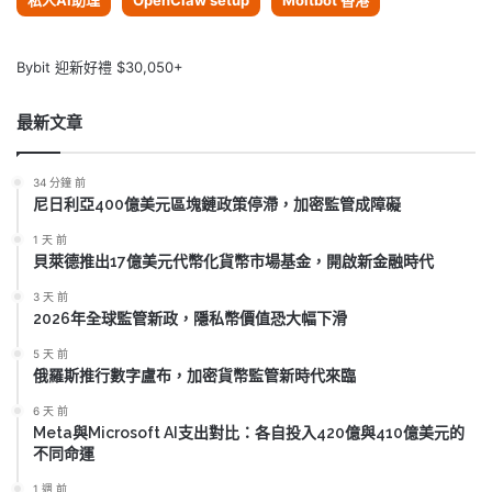
私人AI助理
OpenClaw setup
Moltbot 香港
Bybit 迎新好禮 $30,050+
最新文章
34 分鐘 前
尼日利亞400億美元區塊鏈政策停滯，加密監管成障礙
1 天 前
貝萊德推出17億美元代幣化貨幣市場基金，開啟新金融時代
3 天 前
2026年全球監管新政，隱私幣價值恐大幅下滑
5 天 前
俄羅斯推行數字盧布，加密貨幣監管新時代來臨
6 天 前
Meta與Microsoft AI支出對比：各自投入420億與410億美元的
不同命運
1 週 前