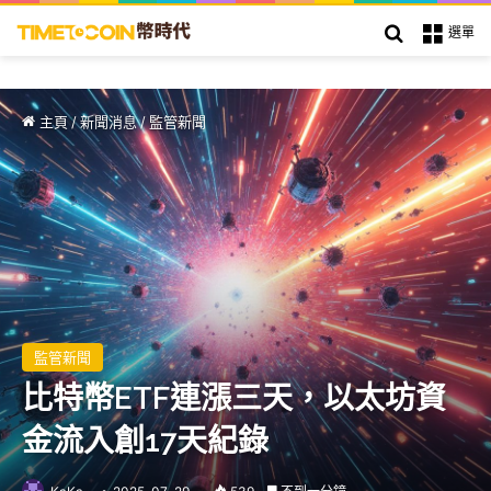
搜索
選單
主頁
/
新聞消息
/
監管新聞
監管新聞
比特幣ETF連漲三天，以太坊資
金流入創17天紀錄