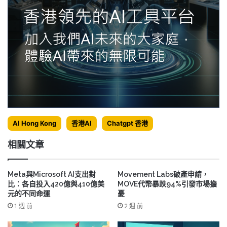
AI Hong Kong
香港AI
Chatgpt 香港
相關文章
Meta與Microsoft AI支出對
Movement Labs破產申請，
比：各自投入420億與410億美
MOVE代幣暴跌94%引發市場擔
元的不同命運
憂
1 週 前
2 週 前