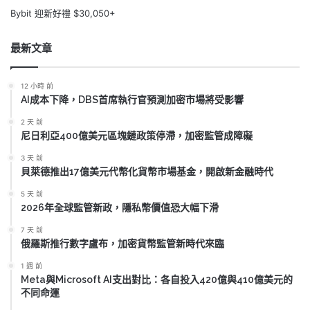
Bybit 迎新好禮 $30,050+
最新文章
12 小時 前
AI成本下降，DBS首席執行官預測加密市場將受影響
2 天 前
尼日利亞400億美元區塊鏈政策停滯，加密監管成障礙
3 天 前
貝萊德推出17億美元代幣化貨幣市場基金，開啟新金融時代
5 天 前
2026年全球監管新政，隱私幣價值恐大幅下滑
7 天 前
俄羅斯推行數字盧布，加密貨幣監管新時代來臨
1 週 前
Meta與Microsoft AI支出對比：各自投入420億與410億美元的
不同命運