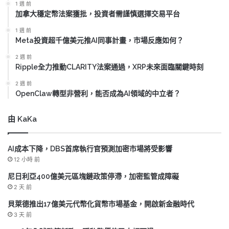
1 週 前
加拿大穩定幣法案獲批，投資者需謹慎選擇交易平台
1 週 前
Meta投資超千億美元推AI同事計畫，市場反應如何？
2 週 前
Ripple全力推動CLARITY法案通過，XRP未來面臨關鍵時刻
2 週 前
OpenClaw轉型非營利，能否成為AI領域的中立者？
由 KaKa
AI成本下降，DBS首席執行官預測加密市場將受影響
12 小時 前
尼日利亞400億美元區塊鏈政策停滯，加密監管成障礙
2 天 前
貝萊德推出17億美元代幣化貨幣市場基金，開啟新金融時代
3 天 前