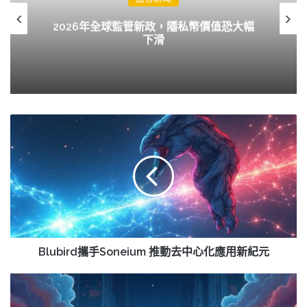
2026年全球監管新政，隱私幣價值恐大幅
下滑
Blubird
攜
手
Soneium
推
動
去
中
心
化
Blubird攜手Soneium 推動去中心化應用新紀元
應
用
EAK
新
Digital