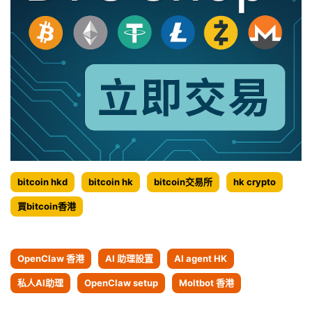
bitcoin hkd
bitcoin hk
bitcoin交易所
hk crypto
買bitcoin香港
OpenClaw 香港
AI 助理設置
AI agent HK
私人AI助理
OpenClaw setup
Moltbot 香港