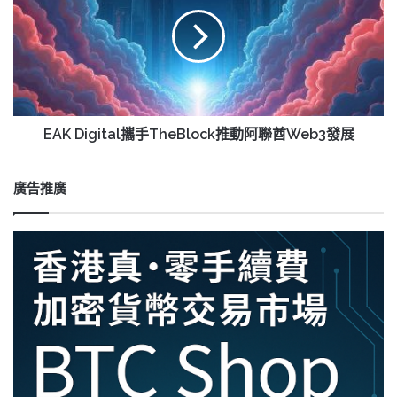
紀
攜
元
手
TheBlock
推
動
阿
聯
酋
EAK Digital攜手TheBlock推動阿聯酋Web3發展
Web3
發
展
廣告推廣