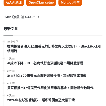
私人AI助理
OpenClaw setup
Moltbot 香港
Bybit 迎新好禮 $30,050+
最新文章
19 小時 前
機構投資者注入2.2億美元於比特幣與以太坊ETF，BlackRock引
領潮流
2 天 前
AI成本下降，DBS首席執行官預測加密市場將受影響
3 天 前
尼日利亞400億美元區塊鏈政策停滯，加密監管成障礙
4 天 前
貝萊德推出17億美元代幣化貨幣市場基金，開啟新金融時代
6 天 前
2026年全球監管新政，隱私幣價值恐大幅下滑