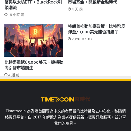
幣與以太坊ETF，BlackRock引
市場基金，開啟新金融時代
領潮流
4 天 前
19 小時 前
特朗普推動加密政策，比特幣反
彈至70,000美元能否持續？
2026-07-07
比特幣重返65,000美元，機構動
向引發市場關注
4 週 前
Timetocoin 為香港首間專為中文讀者而設的比特幣及去中心化、私隱網
絡資訊平台，自 2017 年起致力為讀者提供最新市場資訊及服務，並分享
我們的願景。