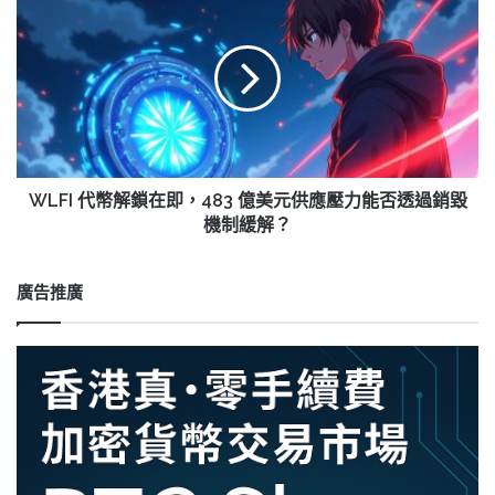
引
代
發
幣
鯨
解
魚
鎖
熱
在
潮！
即，
483
億
美
WLFI 代幣解鎖在即，483 億美元供應壓力能否透過銷毀
元
機制緩解？
供
應
壓
廣告推廣
力
能
否
透
過
銷
毀
機