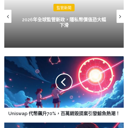
監管新聞
2026年全球監管新政，隱私幣價值恐大幅
下滑
Uniswap
代
幣
飆
升
70%，
百
萬
銷
毀
Uniswap 代幣飆升70%，百萬銷毀提案引發鯨魚熱潮！
提
案
WLFI