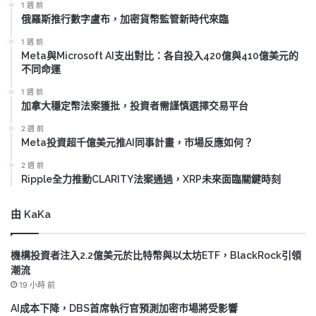
1 週 前
俄羅斯推行數字盧布，加密貨幣監管新時代來臨
1 週 前
Meta與Microsoft AI支出對比：各自投入420億與410億美元的
不同命運
1 週 前
加拿大穩定幣法案獲批，投資者需謹慎選擇交易平台
2 週 前
Meta投資超千億美元推AI同事計畫，市場反應如何？
2 週 前
Ripple全力推動CLARITY法案通過，XRP未來面臨關鍵時刻
由 KaKa
機構投資者注入2.2億美元於比特幣與以太坊ETF，BlackRock引領
潮流
19 小時 前
AI成本下降，DBS首席執行官預測加密市場將受影響