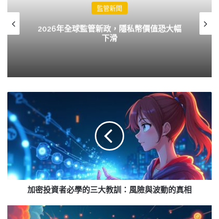
監管新聞
2026年全球監管新政，隱私幣價值恐大幅
下滑
加
密
投
資
者
必
學
的
三
大
加密投資者必學的三大教訓：風險與波動的真相
教
訓：
17