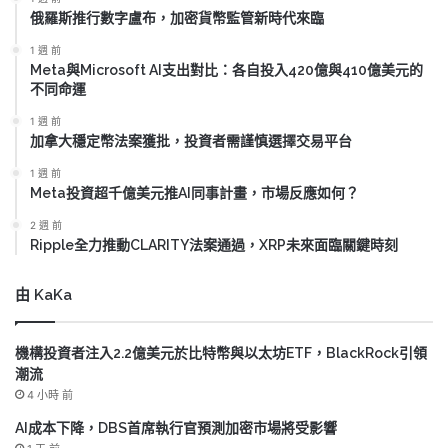
俄羅斯推行數字盧布，加密貨幣監管新時代來臨
1 週 前
Meta與Microsoft AI支出對比：各自投入420億與410億美元的
不同命運
1 週 前
加拿大穩定幣法案獲批，投資者需謹慎選擇交易平台
1 週 前
Meta投資超千億美元推AI同事計畫，市場反應如何？
2 週 前
Ripple全力推動CLARITY法案通過，XRP未來面臨關鍵時刻
由 KaKa
機構投資者注入2.2億美元於比特幣與以太坊ETF，BlackRock引領
潮流
4 小時 前
AI成本下降，DBS首席執行官預測加密市場將受影響