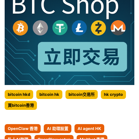
存
bitcoin hkd
bitcoin hk
bitcoin交易所
hk crypto
買bitcoin香港
OpenClaw 香港
AI 助理設置
AI agent HK