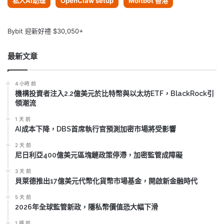
私人AI助理
OpenClaw setup
Moltbot 香港
Bybit 迎新好禮 $30,050+
最新文章
4 小時 前
機構投資者注入2.2億美元於比特幣與以太坊ETF，BlackRock引
領潮流
1 天 前
AI成本下降，DBS首席執行官預測加密市場將受影響
2 天 前
尼日利亞400億美元區塊鏈政策停滯，加密監管成障礙
3 天 前
貝萊德推出17億美元代幣化貨幣市場基金，開啟新金融時代
5 天 前
2026年全球監管新政，隱私幣價值恐大幅下滑
1 週 前