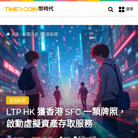
搜索
選單
主頁
/
新聞消息
/
監管新聞
監管新聞
LTP HK 獲香港 SFC 一類牌照，
啟動虛擬資產存取服務