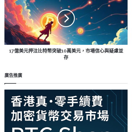
風
億
險
美
與
元
波
押
動
注
的
比
真
特
相
幣
突
17億美元押注比特幣突破10萬美元，市場信心與疑慮並
破
存
10
萬
美
廣告推廣
元，
市
場
信
心
與
疑
慮
並