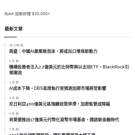
Bybit 迎新好禮 $30,050+
最新文章
18 小時 前
高盛：中國AI產業無泡沫，將成出口增長新動力
2 天 前
機構投資者注入2.2億美元於比特幣與以太坊ETF，BlackRock引
領潮流
3 天 前
AI成本下降，DBS首席執行官預測加密市場將受影響
4 天 前
尼日利亞400億美元區塊鏈政策停滯，加密監管成障礙
5 天 前
貝萊德推出17億美元代幣化貨幣市場基金，開啟新金融時代
7 天 前