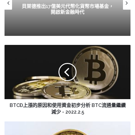
貝萊德推出17億美元代幣化貨幣市場基金，
開啟新金融時代
BTCÐ
上
漲
的
原
因
和
使
用
資
BTCÐ上漲的原因和使用資金初步分析 BTC流通量繼續
金
減少 - 2022.2.5
初
步
BTCÐ
分
水