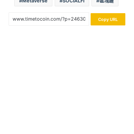
Metaverse
SOCIALFI
區塊鏈
Copy URL