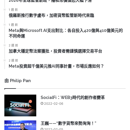
2026年全球監管新政，隱私幣價值恐大幅下滑
1 週 前
俄羅斯推行數字盧布，加密貨幣監管新時代來臨
1 週 前
Meta與Microsoft AI支出對比：各自投入420億與410億美元的
不同命運
2 週 前
加拿大穩定幣法案獲批，投資者需謹慎選擇交易平台
2 週 前
Meta投資超千億美元推AI同事計畫，市場反應如何？
由 Philip Pan
SocialFi：WEB3時代的創作者變革
2022-02-06
王巍——“數字貨幣來勢洶洶！”
2022-02-05