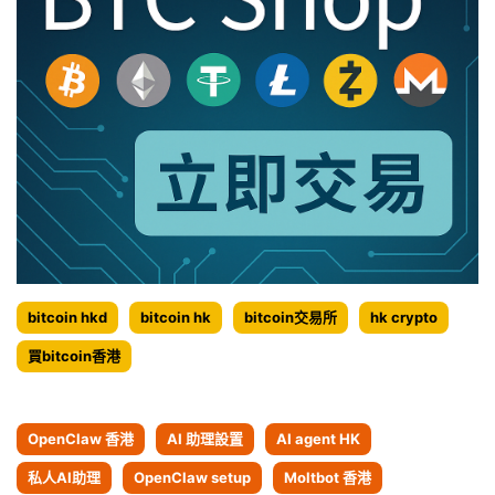
2022.2.6
bitcoin hkd
bitcoin hk
bitcoin交易所
hk crypto
買bitcoin香港
OpenClaw 香港
AI 助理設置
AI agent HK
私人AI助理
OpenClaw setup
Moltbot 香港