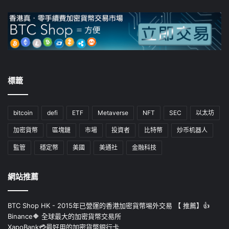
標籤
bitcoin
defi
ETF
Metaverse
NFT
SEC
以太坊
加密貨幣
區塊鏈
市場
投資者
比特幣
炒币机器人
監管
穩定幣
美國
美通社
金融科技
網站推薦
BTC Shop HK - 2015年已營運的香港加密貨幣埸外交易 【 推薦】👍
Binance🔶 全球最大的加密貨幣交易所
XapoBank💳最好用的加密貨幣銀行卡