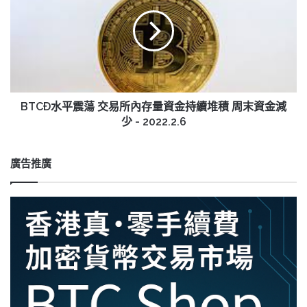
析
平
BTC
震
流
蕩
通
交
量
易
繼
所
續
內
減
存
BTCÐ水平震蕩 交易所內存量資金持續堆積 周末資金減
少
量
少 - 2022.2.6
-
資
2022.2.5
金
持
廣告推廣
續
堆
積
周
末
資
金
減
少
-