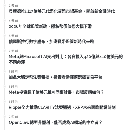
2 天 前
貝萊德推出17億美元代幣化貨幣市場基金，開啟新金融時代
4 天 前
2026年全球監管新政，隱私幣價值恐大幅下滑
6 天 前
俄羅斯推行數字盧布，加密貨幣監管新時代來臨
7 天 前
Meta與Microsoft AI支出對比：各自投入420億與410億美元的
不同命運
1 週 前
加拿大穩定幣法案獲批，投資者需謹慎選擇交易平台
1 週 前
Meta投資超千億美元推AI同事計畫，市場反應如何？
1 週 前
Ripple全力推動CLARITY法案通過，XRP未來面臨關鍵時刻
2 週 前
OpenClaw轉型非營利，能否成為AI領域的中立者？