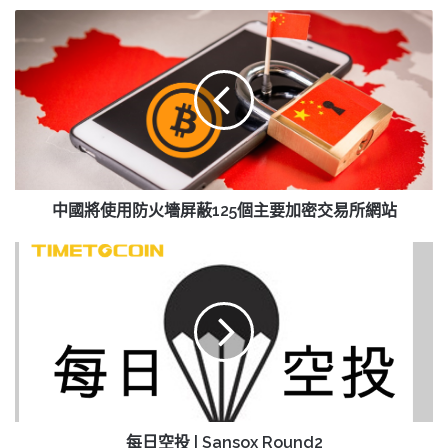
中
國
將
使
用
防
火
墻
屏
蔽
中國將使用防火墻屏蔽125個主要加密交易所網站
125
個
每
主
日
要
空
加
投
密
|
交
Sansox
易
Round2
所
網
站
每日空投 | Sansox Round2