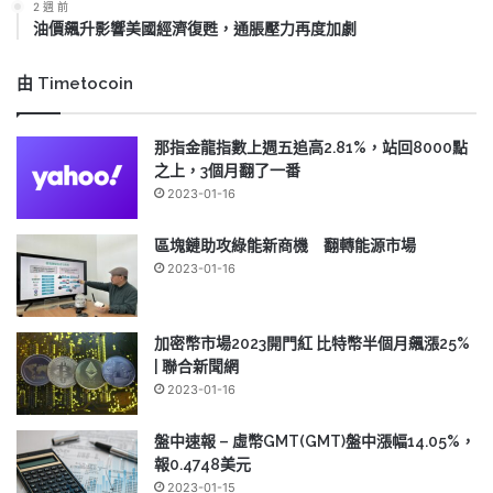
2 週 前
油價飆升影響美國經濟復甦，通脹壓力再度加劇
由 Timetocoin
那指金龍指數上週五追高2.81%，站回8000點
之上，3個月翻了一番
2023-01-16
區塊鏈助攻綠能新商機 翻轉能源市場
2023-01-16
加密幣市場2023開門紅 比特幣半個月飆漲25%
| 聯合新聞網
2023-01-16
盤中速報 – 虛幣GMT(GMT)盤中漲幅14.05%，
報0.4748美元
2023-01-15