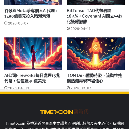
谷歌與Meta爭奪個人AI代理，
BitTensor TAO代幣暴跌
1450億美元投入暗潮洶湧
18.5%，Covenant AI因去中心
化疑慮撤離
2026-05-07
2026-04-11
AI公司Fireworks每日處理15兆
TON DeFi蓄勢待發，流動性挖
代幣，估值達40億美元
礦熱潮再現市場信心
2026-04-08
2026-03-07
Timetocoin 為香港首間專為中文讀者而設的比特幣及去中心化、私隱網