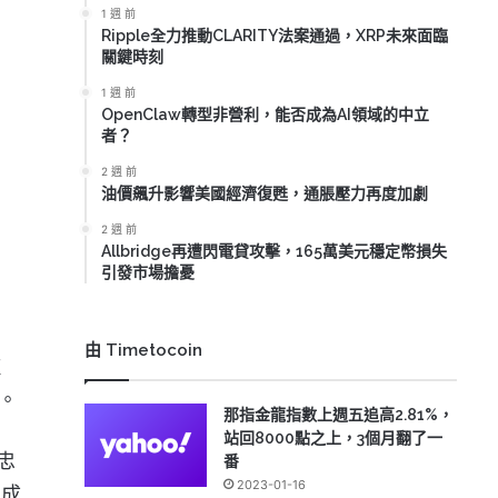
1 週 前
Ripple全力推動CLARITY法案通過，XRP未來面臨
關鍵時刻
1 週 前
OpenClaw轉型非營利，能否成為AI領域的中立
者？
2 週 前
油價飆升影響美國經濟復甦，通脹壓力再度加劇
2 週 前
Allbridge再遭閃電貸攻擊，165萬美元穩定幣損失
引發市場擔憂
由 Timetocoin
歌
失。
那指金龍指數上週五追高2.81%，
站回8000點之上，3個月翻了一
忠
番
2023-01-16
台
成