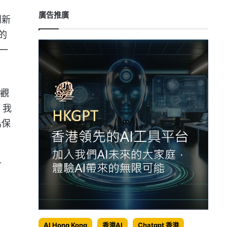
廣告推廣
創新
的
一
值觀
，我
為保
可
AI Hong Kong
香港AI
Chatgpt 香港