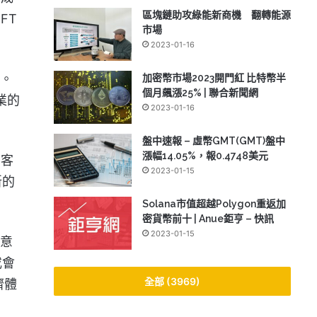
區塊鏈助攻綠能新商機 翻轉能源
FT
市場
2023-01-16
。
加密幣市場2023開門紅 比特幣半
個月飆漲25% | 聯合新聞網
業的
2023-01-16
盤中速報 – 虛幣GMT(GMT)盤中
漲幅14.05%，報0.4748美元
的客
2023-01-15
新的
Solana市值超越Polygon重返加
密貨幣前十 | Anue鉅亨 – 快訊
2023-01-15
創意
或會
全部 (3969)
濟體