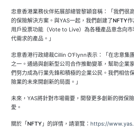
忠意香港業務伙伴拓展部總管黎
穎
音稱：「我們很高
的保險解決方案。與YAS一起，我們創建了
NFTY
作
用戶投票功能（Vote to Live
）
為各種產品意念向市
代需求的產品。」
忠意香港行政總裁Cillin O’Flynn表示：「在
之一。通過與創新型公司合作推動變革，幫助企業
們努力成為行業先鋒和積極的企業公民。我們相信保
險業的未來開創新的局面。」
未來，YAS將針對市場需要，開發更多創新的微保
愛
。
關於「
NFTY
」的詳情，請瀏覽：
https://www.yas