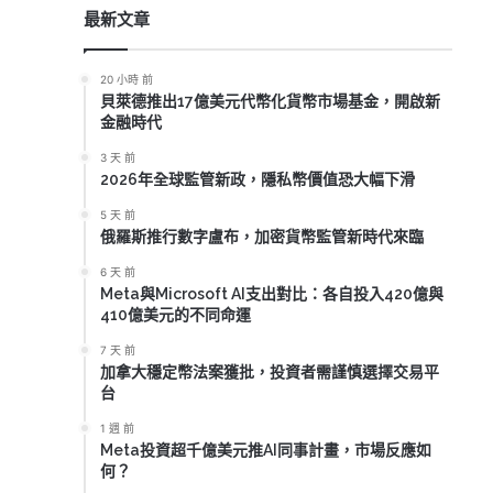
最新文章
20 小時 前
貝萊德推出17億美元代幣化貨幣市場基金，開啟新
金融時代
3 天 前
2026年全球監管新政，隱私幣價值恐大幅下滑
5 天 前
俄羅斯推行數字盧布，加密貨幣監管新時代來臨
6 天 前
Meta與Microsoft AI支出對比：各自投入420億與
410億美元的不同命運
7 天 前
加拿大穩定幣法案獲批，投資者需謹慎選擇交易平
台
1 週 前
Meta投資超千億美元推AI同事計畫，市場反應如
何？