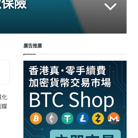
微保險
廣告推廣
同質化
到媒