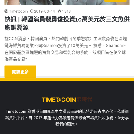
Timetocoin
2019-03-14
1,318
快訊 | 韓國演員裴勇俊投資10萬美元於三文魚供
應鏈溯源
據CCN消息，韓國演員、熱門韓劇《冬季戀歌》主演裴勇俊在區塊
鏈海鮮貿易創業公司Seamon投資了10萬美元。 據悉，Seamon正
在開發基於區塊鏈的海鮮交易和智能合約系統。該項目旨在使全球
海產品交易“
閱讀更多
Timetocoin 為香港首間專為中文讀者而設的比特幣及去中心化、私隱網
絡資訊平台，自 2017 年起致力為讀者提供最新市場資訊及服務，並分享
我們的願景。