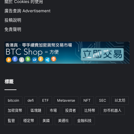
關於 Cookies 的使用
廣告查詢 Advertisement
投稿說明
免責聲明
標籤
bitcoin
defi
ETF
Metaverse
NFT
SEC
以太坊
加密貨幣
區塊鏈
市場
投資者
比特幣
炒币机器人
監管
穩定幣
美國
美通社
金融科技