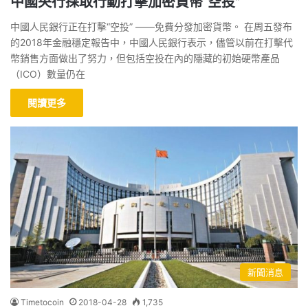
中國央行採取行動打擊加密貨幣“空投”
中國人民銀行正在打擊“空投” ——免費分發加密貨幣。 在周五發布
的2018年金融穩定報告中，中國人民銀行表示，儘管以前在打擊代
幣銷售方面做出了努力，但包括空投在內的隱藏的初始硬幣產品
（ICO）數量仍在
閱讀更多
新聞消息
Timetocoin
2018-04-28
1,735