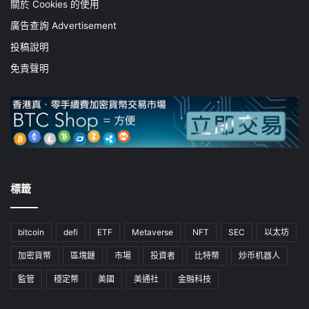
關於 Cookies 的使用
廣告查詢 Advertisement
投稿說明
免責聲明
標籤
bitcoin
defi
ETF
Metaverse
NFT
SEC
以太坊
加密貨幣
區塊鏈
市場
投資者
比特幣
炒币机器人
監管
穩定幣
美國
美通社
金融科技