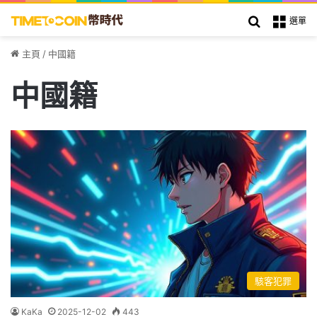
搜索
選單
主頁
/
中國籍
中國籍
駭客犯罪
KaKa
2025-12-02
443