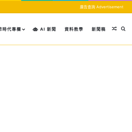
廣告查詢 Advertisement
隨機文
搜
幣時代專欄
AI 新聞
資料教學
新聞稿