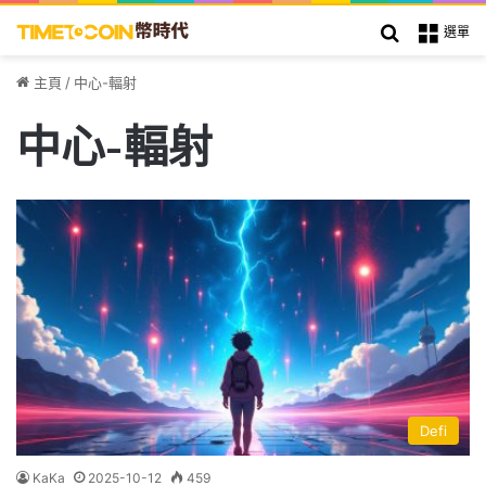
搜索
選單
主頁
/
中心-輻射
中心-輻射
Defi
KaKa
2025-10-12
459