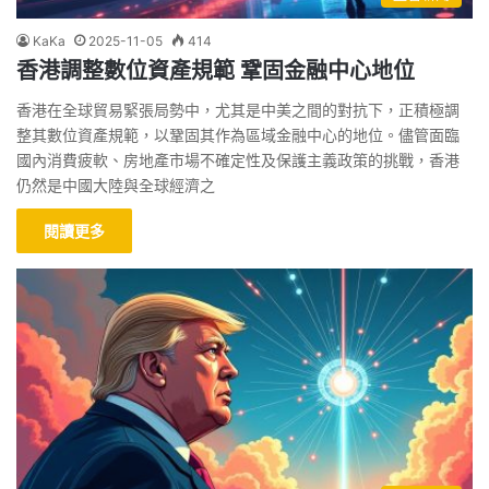
KaKa
2025-11-05
414
香港調整數位資產規範 鞏固金融中心地位
香港在全球貿易緊張局勢中，尤其是中美之間的對抗下，正積極調
整其數位資產規範，以鞏固其作為區域金融中心的地位。儘管面臨
國內消費疲軟、房地產市場不確定性及保護主義政策的挑戰，香港
仍然是中國大陸與全球經濟之
閱讀更多