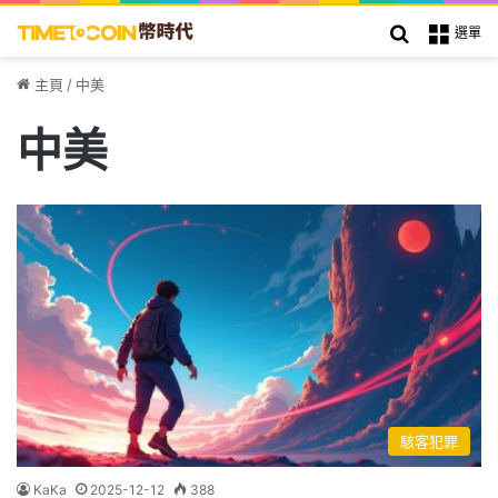
搜索
選單
主頁
/
中美
中美
駭客犯罪
KaKa
2025-12-12
388