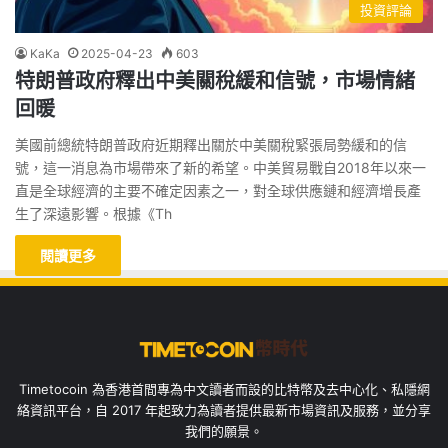
投資評論
KaKa
2025-04-23
603
特朗普政府釋出中美關稅緩和信號，市場情緒
回暖
美國前總統特朗普政府近期釋出關於中美關稅緊張局勢緩和的信
號，這一消息為市場帶來了新的希望。中美貿易戰自2018年以來一
直是全球經濟的主要不確定因素之一，對全球供應鏈和經濟增長產
生了深遠影響。根據《Th
閱讀更多
Timetocoin 為香港首間專為中文讀者而設的比特幣及去中心化、私隱網
絡資訊平台，自 2017 年起致力為讀者提供最新市場資訊及服務，並分享
我們的願景。