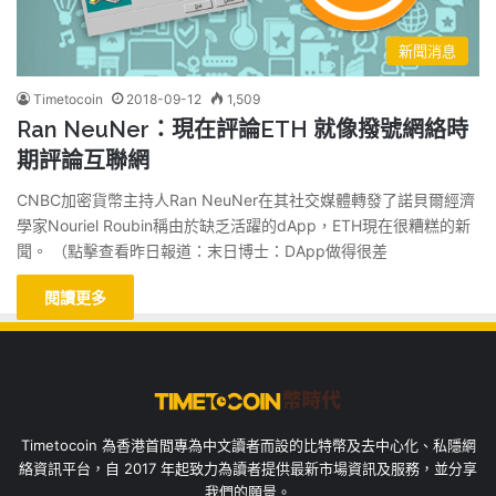
新聞消息
Timetocoin
2018-09-12
1,509
Ran NeuNer：現在評論ETH 就像撥號網絡時
期評論互聯網
CNBC加密貨幣主持人Ran NeuNer在其社交媒體轉發了諾貝爾經濟
學家Nouriel Roubin稱由於缺乏活躍的dApp，ETH現在很糟糕的新
聞。 （點擊查看昨日報道：末日博士：DApp做得很差
閱讀更多
Timetocoin 為香港首間專為中文讀者而設的比特幣及去中心化、私隱網
絡資訊平台，自 2017 年起致力為讀者提供最新市場資訊及服務，並分享
我們的願景。