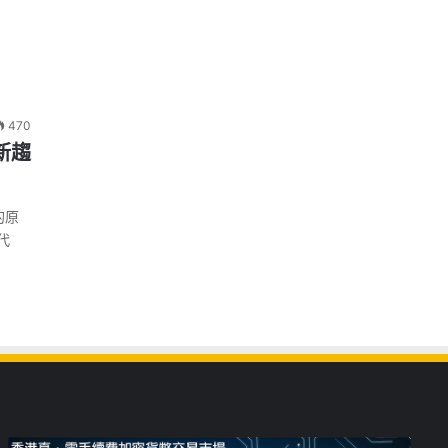
470
新趨
的原
代