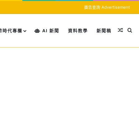
廣告查詢 Advertisement
隨機文
搜
幣時代專欄
AI 新聞
資料教學
新聞稿