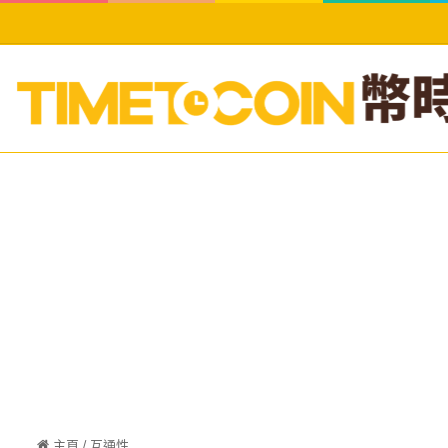
主頁
/
互通性