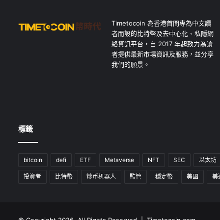
Timetocoin 為香港首間專為中文讀
者而設的比特幣及去中心化、私隱網
絡資訊平台，自 2017 年起致力為讀
者提供最新市場資訊及服務，並分享
我們的願景。
標籤
bitcoin
defi
ETF
Metaverse
NFT
SEC
以太坊
投資者
比特幣
炒币机器人
監管
穩定幣
美國
美
© Copyright 2026, All Rights Reserved | Timetocoin.com