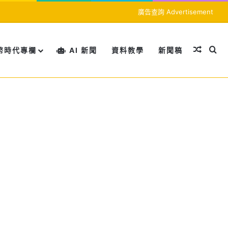
廣告查詢 Advertisement
隨機文
搜
幣時代專欄
AI 新聞
資料教學
新聞稿