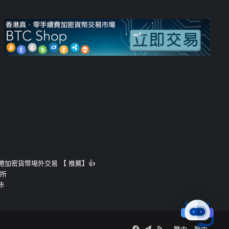
運的香港加密貨幣埸外交易 【 推薦】👍
易所
卡
Facebook
Telegram
RSS
繁中
簡中