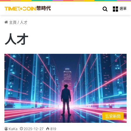
搜索
選單
主頁
/
人才
人才
監管新聞
KaKa
2025-12-27
819