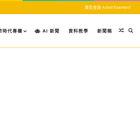
廣告查詢 Advertisement
隨機文
搜
幣時代專欄
AI 新聞
資料教學
新聞稿