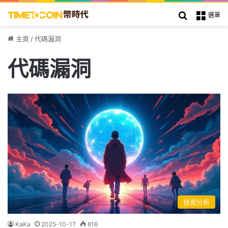
搜索
選單
主頁
/
代碼漏洞
代碼漏洞
技術分析
KaKa
2025-10-17
816