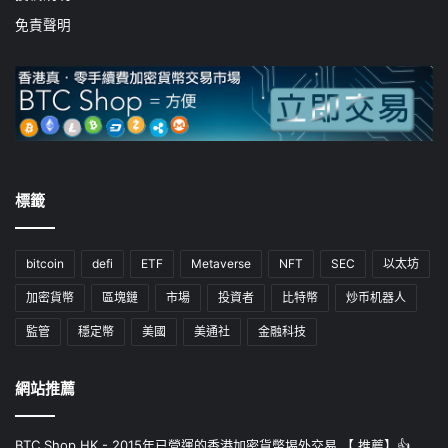
免責聲明
標籤
bitcoin
defi
ETF
Metaverse
NFT
SEC
以太坊
加密貨幣
區塊鏈
市場
投資者
比特幣
炒币机器人
監管
穩定幣
美國
美通社
金融科技
網站推薦
BTC Shop HK - 2015年已營運的香港加密貨幣埸外交易 【 推薦】👍