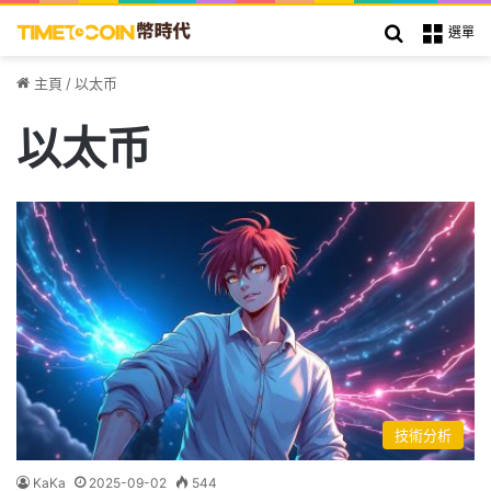
搜索
選單
主頁
/
以太币
以太币
技術分析
KaKa
2025-09-02
544