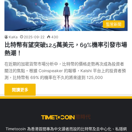
監管新聞
KaKa
2025-09-22
430
比特幣有望突破12.5萬美元，69%機率引發市場
熱潮！
在近期的加密貨幣市場分析中，比特幣的價格走勢再次成為投資者
關注的焦點。根據 Coinspeaker 的報導，Kalshi 平台上的投資者預
測，比特幣有 69% 的機率在不久的將來達到 125,000
閱讀更多
Timetocoin 為香港首間專為中文讀者而設的比特幣及去中心化、私隱網